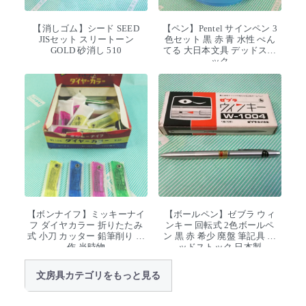
【消しゴム】シード SEED
【ペン】Pentel サインペン 3
JISセット スリートーン
色セット 黒 赤 青 水性 ぺん
GOLD 砂消し 510
てる 大日本文具 デッドスト
ック
【ボンナイフ】ミッキーナイ
【ボールペン】ゼブラ ウィ
フ ダイヤカラー 折りたたみ
ンキー 回転式 2色ボールペ
式 小刀 カッター 鉛筆削り 工
ン 黒 赤 希少 廃盤 筆記具 デ
作 当時物
ッドストック 日本製
文房具カテゴリをもっと見る