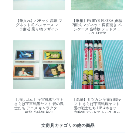
【筆入れ】パチック 高級 マ
【筆箱】FAIRYS FLORA 妖精
グネット式 ペンケース マニ
2面式 マグネット 両面開き ペ
ラ麻芯 乗り物 デザイン
ンケース 当時物 デッドスト
ック 日本製
【消しゴム】 宇宙戦艦ヤマト
【鉛筆】ミツカン 宇宙戦艦ヤ
さらば宇宙戦艦ヤマト 愛の戦
マト さらば宇宙戦艦ヤマト
士たち アニメ キャラクター 4
愛の戦士たち HB 4本セット
種類 当時物 希少
当時物 デッドストック キャ
ラクター
文房具カテゴリの他の商品