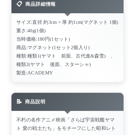
商品詳細情報
サイズ:直径 約3cm × 厚 約1cm(マグネット 1個)
重さ:40g(1個)
当時価格:180円(1セット)
商品:マグネット(1セット2個入り)
種類:種類1(ヤマト 前面、古代進&森雪) 、
種類2(ヤマト 後面、スターシャ)
製造:ACADEMY
商品説明
不朽の名作アニメ映画「さらば宇宙戦艦ヤマ
ト 愛の戦士たち」をモチーフにした昭和レト