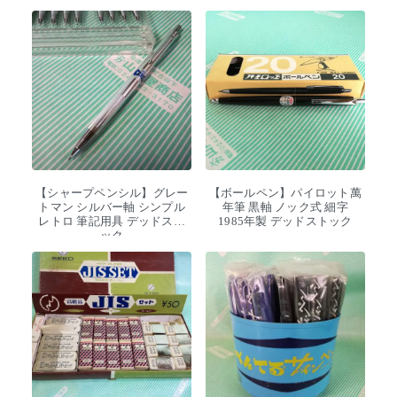
【シャープペンシル】グレー
【ボールペン】パイロット萬
トマン シルバー軸 シンプル
年筆 黒軸 ノック式 細字
レトロ 筆記用具 デッドスト
1985年製 デッドストック
ック