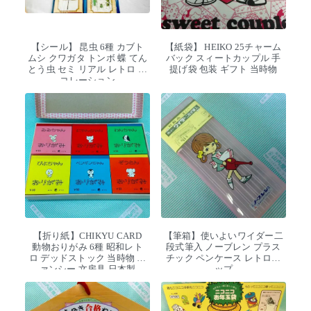
【シール】 昆虫 6種 カブト
【紙袋】 HEIKO 25チャーム
ムシ クワガタ トンボ 蝶 てん
バック スィートカップル 手
とう虫 セミ リアル レトロ デ
提げ袋 包装 ギフト 当時物
コレーション
【折り紙】CHIKYU CARD
【筆箱】使いよいワイダー二
動物おりがみ 6種 昭和レト
段式筆入 ノーブレン プラス
ロ デッドストック 当時物 フ
チック ペンケース レトロポ
ァンシー 文房具 日本製
ップ