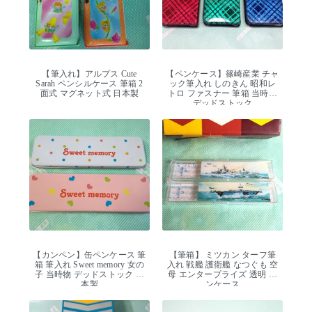
【筆入れ】アルプス Cute
【ペンケース】篠崎産業 チャ
Sarah ペンシルケース 筆箱 2
ック筆入れ しのきん 昭和レ
面式 マグネット式 日本製
トロ ファスナー 筆箱 当時物
デッドストック
【カンペン】缶ペンケース 筆
【筆箱】 ミツカン ターフ筆
箱 筆入れ Sweet memory 女の
入れ 戦艦 護衛艦 なつぐも 空
子 当時物 デッドストック 日
母 エンタープライズ 透明 ペ
本製
ンケース