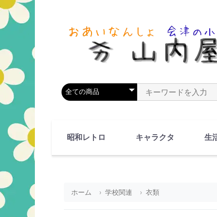
商品カテゴリを選択
商品名やキーワードを
昭和レトロ
キャラクタ
生
90's(平成2-11年)
80's(昭和55-64年)
70's(昭和45-54年)
60's(昭和35-44年)
50's(昭和25-34年)
40's(昭和15-24年)
30's(昭和5-14年)
漫画・アニメ
人物・動物
ホーム
学校関連
衣類