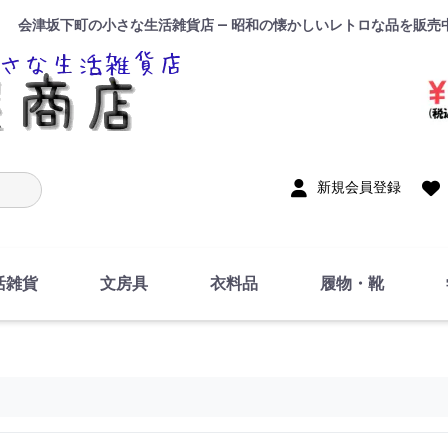
会津坂下町の小さな生活雑貨店 — 昭和の懐かしいレトロな品を販売
入力
新規会員登録
活雑貨
文房具
衣料品
履物・靴
インテリア
DIY・修理・自作
お風呂・トイレ
掃除・洗濯用具
裁縫
調理器具・料理関連
トイレットペーパー・
食器
筆記用具
事務用品
絵画・習字
テープ
玩具・おもちゃ
ノート
洋服
ジャージ・運動着
帽子
下着・手袋・靴下
鞄
アクセサリー・小物
ハンカチ・タオル類
化粧品
寝具
足袋
スリッパ
サンダル
シューズ
ちり紙・ティッシュ