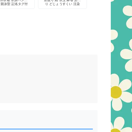
ル水着 水泳パンツ
豆絞り 紺 水玉 鉢巻 お祭
 競泳型 記名タグ付
り どじょうすくい 注染
き 定番
綿100% 日本製