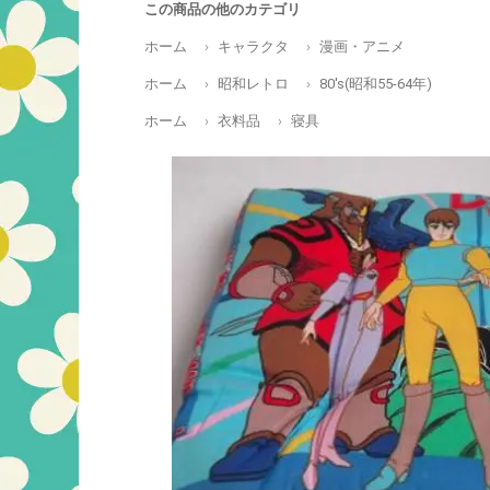
この商品の他のカテゴリ
ホーム
キャラクタ
漫画・アニメ
ホーム
昭和レトロ
80's(昭和55-64年)
ホーム
衣料品
寝具