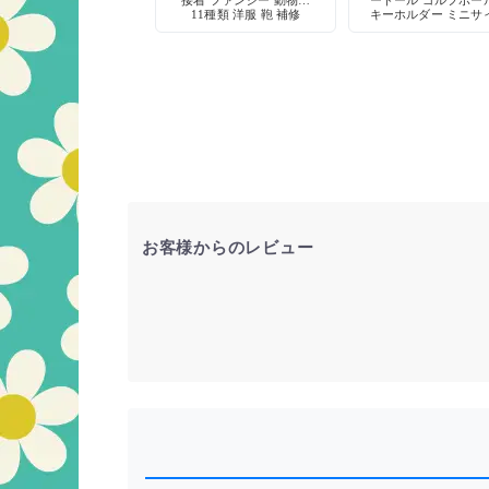
接着 ファンシー 動物柄
ードール ゴルフボー
11種類 洋服 鞄 補修
キーホルダー ミニサ
爪やすり付き デッド
ック 当時物
お客様からのレビュー