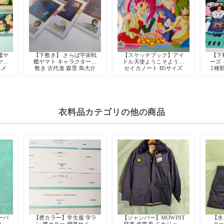
艦ヤ
【下敷き】 さらば宇宙戦
【スケッチブック】アイ
【下
ヤマ
艦ヤマト キャラクター下
ドル天使ようこそようこ
ーズ
ニメ
敷き 古代進 森雪 島大介
セイカノート B5サイズ
2種類
当時
アニメグッズ 当時物 希
当時物 1990年代 アニメ
少
キャラクターグッズ 日本
製
衣料品カテゴリの他の商品
ーパ
【襟カラー】学生服 学ラ
【ジャンパー】MOWINT
【水