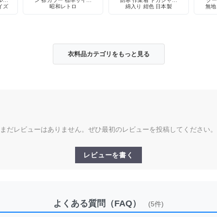
ル型
ン 襟カラー 標準サイズ
防寒 作業着 ドカジャン
クー
イズ
昭和レトロ
綿入り 紺色 日本製
無地
スト
衣料品カテゴリをもっと見る
まだレビューはありません。ぜひ最初のレビューを投稿してください。
レビューを書く
よくある質問（FAQ）
(5件)