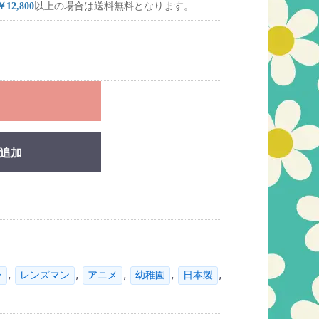
￥12,800
以上の場合は送料無料となります。
れ
追加
,
,
,
,
,
ン
レンズマン
アニメ
幼稚園
日本製