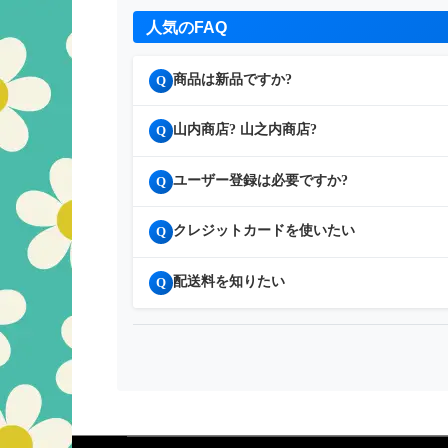
人気のFAQ
商品は新品ですか?
Q
山内商店? 山之内商店?
Q
ユーザー登録は必要ですか?
Q
クレジットカードを使いたい
Q
配送料を知りたい
Q