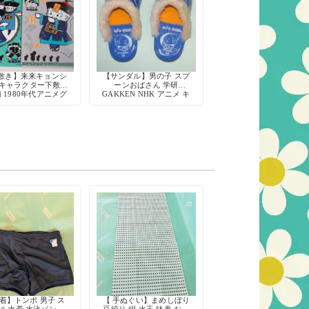
敷き】来来キョンシ
【サンダル】男の子 スプ
 キャラクター下敷き
ーンおばさん 学研
 1980年代アニメグ
GAKKEN NHK アニメ キ
ッズ
ャラクター 80年代 当時
物 デッドストック
着】トンボ 男子 ス
【 手ぬぐい】まめしぼり