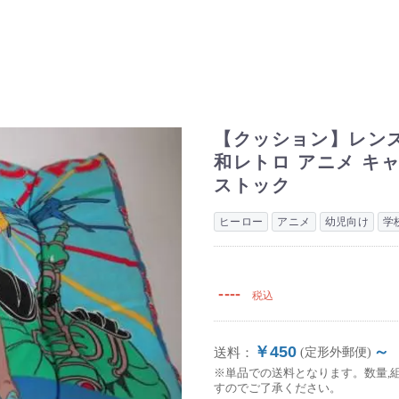
【クッション】レンズ
和レトロ アニメ キ
ストック
ヒーロー
アニメ
幼児向け
学
----
税込
￥450
～
送料：
(定形外郵便)
※単品での送料となります。数量,
すのでご了承ください。