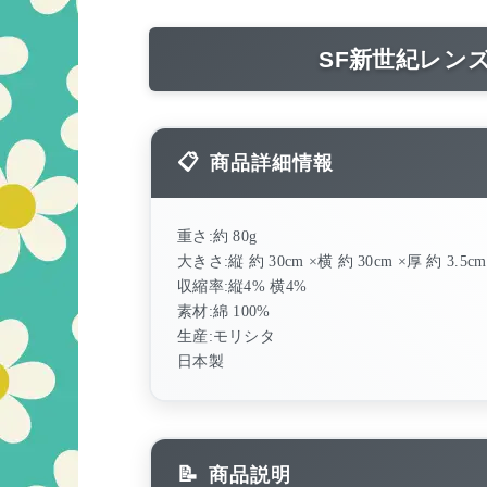
SF新世紀レン
商品詳細情報
重さ:約 80g
大きさ:縦 約 30cm ×横 約 30cm ×厚 約 3.5cm
収縮率:縦4% 横4%
素材:綿 100%
生産:モリシタ
日本製
商品説明