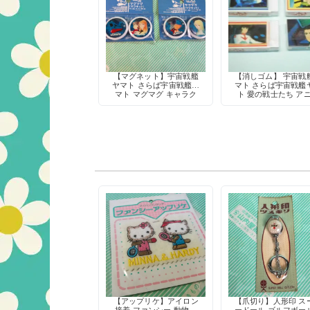
【マグネット】宇宙戦艦
【消しゴム】 宇宙戦
ヤマト さらば宇宙戦艦ヤ
マト さらば宇宙戦艦
マト マグマグ キャラク
ト 愛の戦士たち ア
ター 当時物 デッドスト
キャラクター 4種類 
ック 2個入り
物 希少
【アップリケ】アイロン
【爪切り】人形印 ス