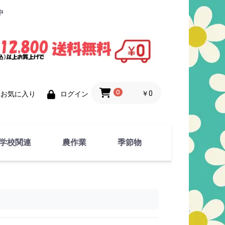
中
0
￥0
お気に入り
ログイン
学校関連
農作業
季節物
衣類
文具
運動用具
金属製品
竹・藁 製品
衣類品
春物
夏物
秋物
冬物