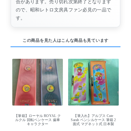
合があります。売り切れ次第終了となります
ので、昭和レトロ文房具ファン必見の一品で
す。
この商品を見た人はこんな商品も見ています
【筆箱】ローヤル ROYAL ク
【筆入れ】アルプス Cute
ルクル 回転ペンケース 歯車
Sarah ペンシルケース 筆箱 2
キャラクター
面式 マグネット式 日本製