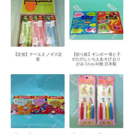
【定規】テーエヌ ノギス定
【折り紙】ギンポー 母と子
規
のたのしいちえあそび おり
がみ 12cm 40枚 日本製