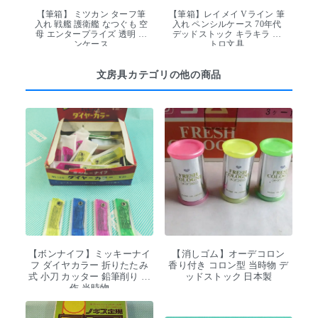
【筆箱】 ミツカン ターフ筆
【筆箱】レイメイ Vライン 筆
入れ 戦艦 護衛艦 なつぐも 空
入れ ペンシルケース 70年代
母 エンタープライズ 透明 ペ
デッドストック キラキラ レ
ンケース
トロ文具
文房具カテゴリの他の商品
【ボンナイフ】ミッキーナイ
【消しゴム】オーデコロン
フ ダイヤカラー 折りたたみ
香り付き コロン型 当時物 デ
式 小刀 カッター 鉛筆削り 工
ッドストック 日本製
作 当時物