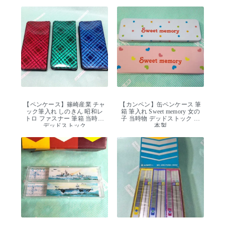
【ペンケース】篠崎産業 チャ
【カンペン】缶ペンケース 筆
ック筆入れ しのきん 昭和レ
箱 筆入れ Sweet memory 女の
トロ ファスナー 筆箱 当時物
子 当時物 デッドストック 日
デッドストック
本製