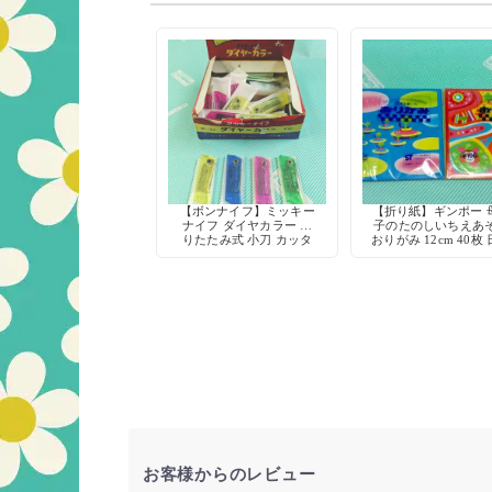
【ボンナイフ】ミッキー
【折り紙】ギンポー 
ナイフ ダイヤカラー 折
子のたのしいちえあ
りたたみ式 小刀 カッタ
おりがみ 12cm 40枚
ー 鉛筆削り 工作 当時物
製
お客様からのレビュー