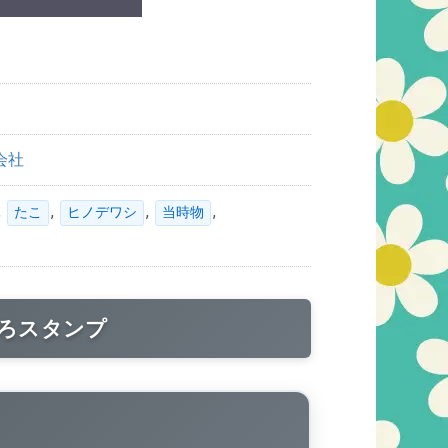
会社
,
,
,
,
たこ
ヒノデワシ
当時物
ろスタンプ