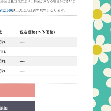
組み合せ,配送先により、料金が異なる場合がございま
￥12,800
以上の場合は送料無料となります。
数
税込価格(本体価格)
切れ
----
切れ
----
切れ
----
切れ
----
れ
追加