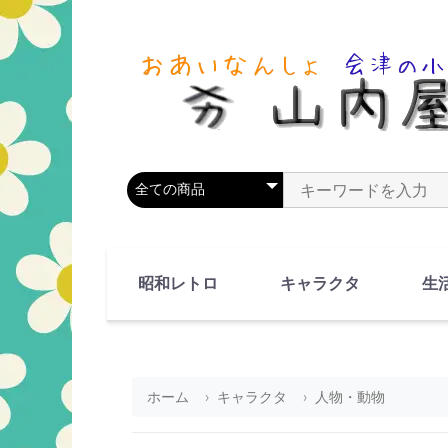
商品カテゴリを選択
商品名やキーワードを
昭和レトロ
キャラクタ
生
90's(平成2-11年)
80's(昭和55-64年)
70's(昭和45-54年)
60's(昭和35-44年)
50's(昭和25-34年)
40's(昭和15-24年)
30's(昭和5-14年)
漫画・アニメ
人物・動物
ホーム
キャラクタ
人物・動物