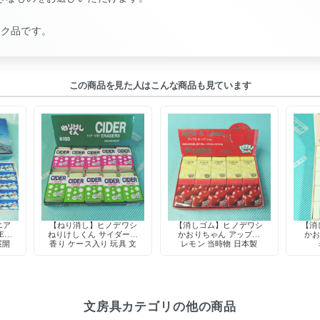
ック品です。
この商品を見た人はこんな商品も見ています
エア
【ねり消し】ヒノデワシ
【消しゴム】ヒノデワシ
【消
ER
ねりけしくん サイダーの
かおりちゃん アップル
かお
展開
香り ケース入り 玩具 文
レモン 当時物 日本製
房具 デッドストック 日
本製
文房具カテゴリの他の商品