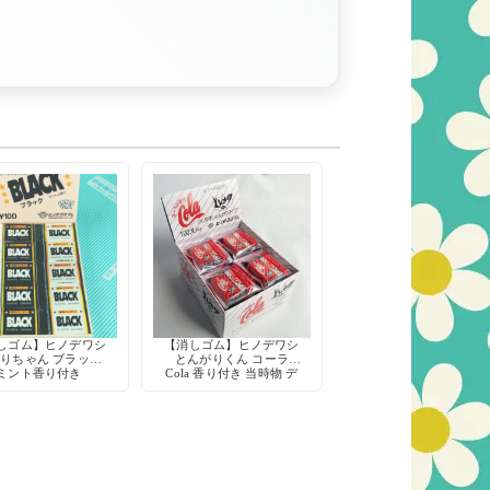
しゴム】ヒノデワシ
【消しゴム】ヒノデワシ
りちゃん ブラック
とんがりくん コーラ
ミント香り付き
Cola 香り付き 当時物 デ
ッドストック 日本製