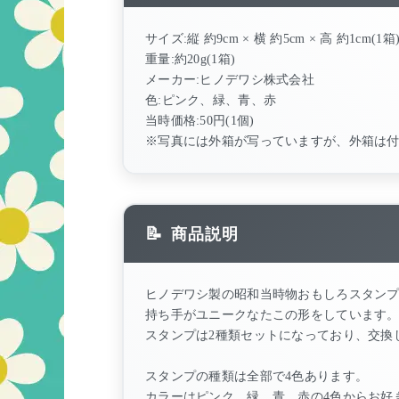
サイズ:縦 約9cm × 横 約5cm × 高 約1cm(1箱
重量:約20g(1箱)
メーカー:ヒノデワシ株式会社
色:ピンク、緑、青、赤
当時価格:50円(1個)
※写真には外箱が写っていますが、外箱は
商品説明
ヒノデワシ製の昭和当時物おもしろスタン
持ち手がユニークなたこの形をしています
スタンプは2種類セットになっており、交換
スタンプの種類は全部で4色あります。
カラーはピンク、緑、青、赤の4色からお好