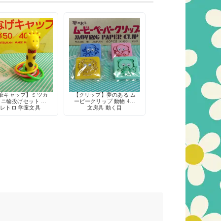
筆キャップ】ミツカ
【クリップ】夢のある ム
ミニ輪投げセット 昭
ービークリップ 動物 4種
レトロ 学童文具
文房具 動く目