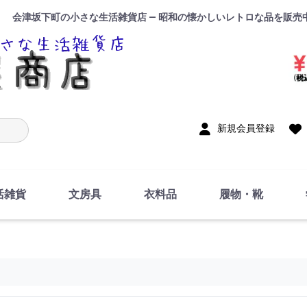
会津坂下町の小さな生活雑貨店 — 昭和の懐かしいレトロな品を販売
入力
新規会員登録
活雑貨
文房具
衣料品
履物・靴
インテリア
DIY・修理・自作
お風呂・トイレ
掃除・洗濯用具
裁縫
調理器具・料理関連
トイレットペーパー・
食器
筆記用具
事務用品
絵画・習字
テープ
玩具・おもちゃ
ノート
洋服
ジャージ・運動着
帽子
下着・手袋・靴下
鞄
アクセサリー・小物
ハンカチ・タオル類
化粧品
寝具
足袋
スリッパ
サンダル
シューズ
ちり紙・ティッシュ