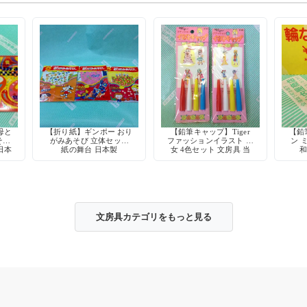
母と
【折り紙】ギンポー おり
【鉛筆キャップ】Tiger
【鉛
そび
がみあそび 立体セット
ファッションイラスト 少
ン 
 日本
紙の舞台 日本製
女 4色セット 文房具 当
和
時物 レトロ
文房具カテゴリをもっと見る