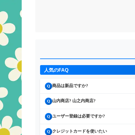
人気のFAQ
商品は新品ですか?
Q
山内商店? 山之内商店?
Q
ユーザー登録は必要ですか?
Q
クレジットカードを使いたい
Q