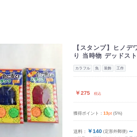
【スタンプ】ヒノデワ
り 当時物 デッドス
カラフル
魚
装飾
工作
￥275
税込
13
pt
(5%)
獲得ポイント：
￥140
～
送料：
(定形外郵便)