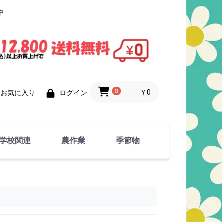
中
0
￥0
お気に入り
ログイン
学校関連
農作業
季節物
衣類
文具
運動用具
金属製品
竹・藁 製品
衣類品
春物
夏物
秋物
冬物