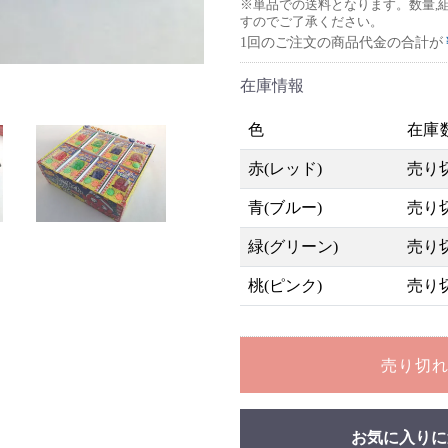
※単品での送料となります。数量,
すのでご了承ください。
1回のご注文の商品代金の合計が
在庫情報
色
在庫
赤(レッド)
売り
青(ブルー)
売り
緑(グリーン)
売り
桃(ピンク)
売り
売り切
お気に入りに