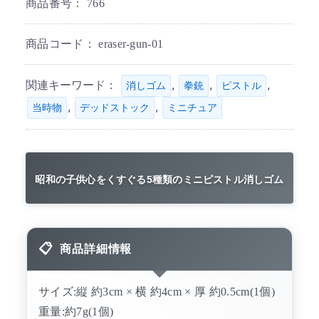
商品番号：
766
商品コード：
eraser-gun-01
関連キーワード：
,
,
,
消しゴム
拳銃
ピストル
,
,
当時物
デッドストック
ミニチュア
昭和の子供心をくすぐる5種類のミニピストル消しゴム
商品詳細情報
サイズ:縦 約3cm × 横 約4cm × 厚 約0.5cm(1個)
重量:約7g(1個)