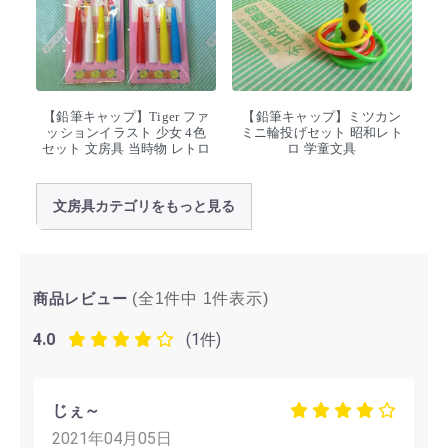
【鉛筆キャップ】Tiger ファ
【鉛筆キャップ】ミツカン
ッションイラスト 少女 4色
ミニ輪投げセット 昭和レト
セット 文房具 当時物 レトロ
ロ 学童文具
文房具カテゴリをもっと見る
商品レビュー
(全1件中
1
件表示)
4.0
(1件)
じぇ～
2021年04月05日