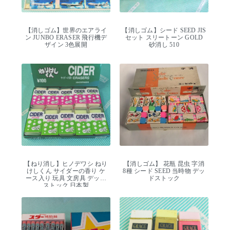
【消しゴム】世界のエアライ
【消しゴム】シード SEED JIS
ン JUNBO ERASER 飛行機デ
セット スリートーン GOLD
ザイン 3色展開
砂消し 510
【ねり消し】ヒノデワシ ねり
【消しゴム】 花瓶 昆虫 字消
けしくん サイダーの香り ケ
8種 シード SEED 当時物 デッ
ース入り 玩具 文房具 デッド
ドストック
ストック 日本製