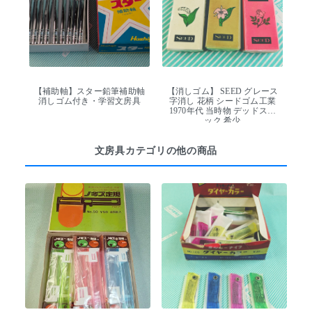
【補助軸】スター鉛筆補助軸
【消しゴム】 SEED グレース
消しゴム付き・学習文房具
字消し 花柄 シードゴム工業
1970年代 当時物 デッドスト
ック 希少
文房具カテゴリの他の商品