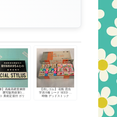
筆】高級高硬度鋼替
【消しゴム】 花瓶 昆虫
 謄写版用鉄筆5本
字消 8種 シード SEED 当
ト 美術定規付 ガリ
時物 デッドストック
版印刷に