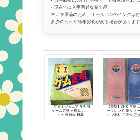
- 現在では入手困難な希少品。
古い在庫品のため、ボールペンのインクは
多少の汚れや経年劣化がある場合がありま
【定規】ジュニア 学習用
【筆箱】CKK 三菱 
ゲーム定規 文房具 おも
ーフレンド 筆入 ノ
ちゃ 当時物 昭和
レン素材 二段式 定
能 当時物 デッドス
ク