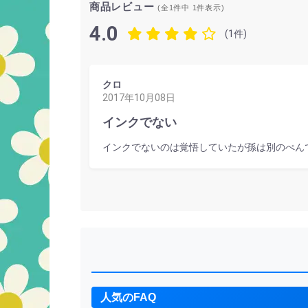
商品レビュー
(全1件中
1
件表示)
4.0
(1件)
クロ
2017年10月08日
インクでない
インクでないのは覚悟していたが孫は別のぺん
人気のFAQ