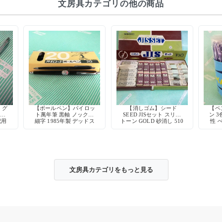
文房具カテゴリの他の商品
】グ
【ボールペン】パイロッ
【消しゴム】シード
【ペン
ー軸
ト萬年筆 黒軸 ノック式
SEED JISセット スリー
ン 3
記用
細字 1985年製 デッドス
トーン GOLD 砂消し 510
性 
ク
トック
文房具カテゴリをもっと見る