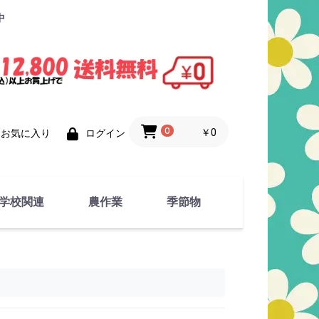
中
0
￥0
お気に入り
ログイン
学校関連
農作業
季節物
衣類
文具
運動用具
金属製品
竹・藁 製品
衣類品
春物
夏物
秋物
冬物