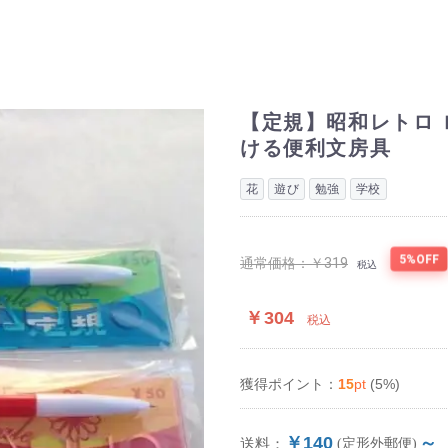
【定規】昭和レトロ 
ける便利文房具
花
遊び
勉強
学校
5%OFF
通常価格：
￥319
税込
￥304
税込
15
pt
(5%)
獲得ポイント：
￥140
～
送料：
(定形外郵便)