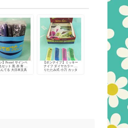
】Pentel サインペ
【ボンナイフ】ミッキー
色セット 黒 赤 青 水
ナイフ ダイヤカラー 折
ぺんてる 大日本文具
りたたみ式 小刀 カッタ
デッドストック
ー 鉛筆削り 工作 当時物