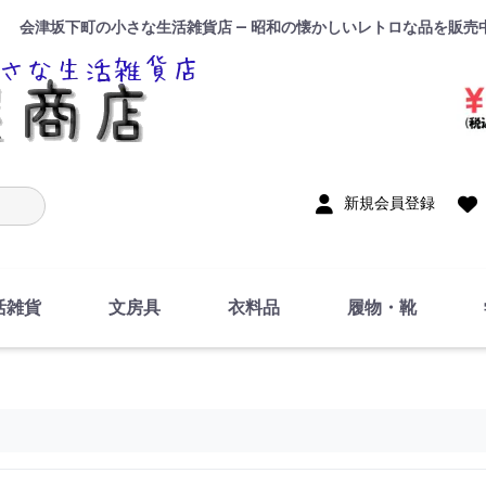
会津坂下町の小さな生活雑貨店 — 昭和の懐かしいレトロな品を販売
入力
新規会員登録
活雑貨
文房具
衣料品
履物・靴
インテリア
DIY・修理・自作
お風呂・トイレ
掃除・洗濯用具
裁縫
調理器具・料理関連
トイレットペーパー・
食器
筆記用具
事務用品
絵画・習字
テープ
玩具・おもちゃ
ノート
洋服
ジャージ・運動着
帽子
下着・手袋・靴下
鞄
アクセサリー・小物
ハンカチ・タオル類
化粧品
寝具
足袋
スリッパ
サンダル
シューズ
ちり紙・ティッシュ