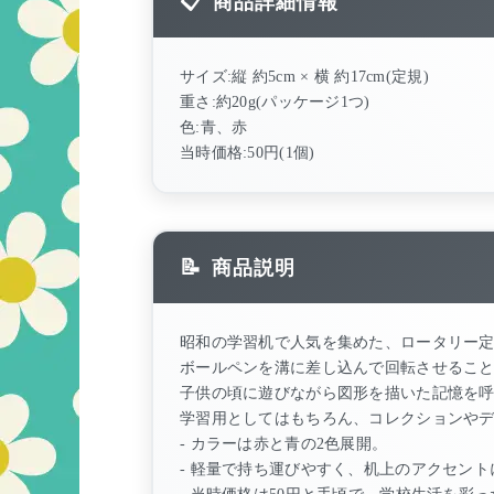
商品詳細情報
サイズ:縦 約5cm × 横 約17cm(定規)
重さ:約20g(パッケージ1つ)
色:青、赤
当時価格:50円(1個)
商品説明
昭和の学習机で人気を集めた、ロータリー
ボールペンを溝に差し込んで回転させるこ
子供の頃に遊びながら図形を描いた記憶を
学習用としてはもちろん、コレクションや
- カラーは赤と青の2色展開。
- 軽量で持ち運びやすく、机上のアクセント
- 当時価格は50円と手頃で、学校生活を彩