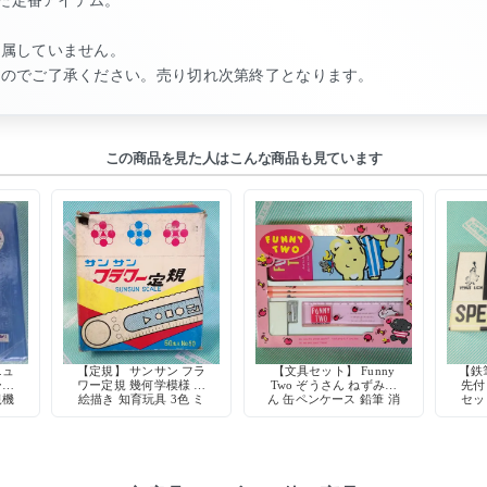
付属していません。
すのでご了承ください。売り切れ次第終了となります。
この商品を見た人はこんな商品も見ています
ニュ
【定規】 サンサン フラ
【文具セット】 Funny
【鉄
ーブ
ワー定規 幾何学模様 お
Two ぞうさん ねずみさ
先付
規機
絵描き 知育玩具 3色 ミ
ん 缶ペンケース 鉛筆 消
セッ
トッ
ニ鉛筆付 日本製 当時物
しゴム 定規 鉛筆削り 90
年代 当時物 デッドスト
ック