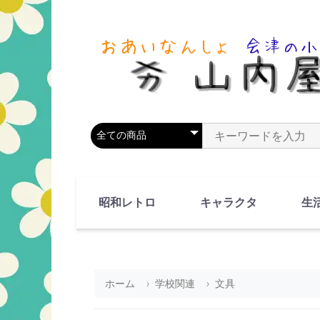
商品カテゴリを選択
商品名やキーワードを
昭和レトロ
キャラクタ
生
90's(平成2-11年)
80's(昭和55-64年)
70's(昭和45-54年)
60's(昭和35-44年)
50's(昭和25-34年)
40's(昭和15-24年)
30's(昭和5-14年)
漫画・アニメ
人物・動物
ホーム
学校関連
文具