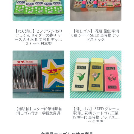
【ねり消し】ヒノデワシ ねり
【消しゴム】 花瓶 昆虫 字消
けしくん サイダーの香り ケ
8種 シード SEED 当時物 デッ
ース入り 玩具 文房具 デッド
ドストック
ストック 日本製
【補助軸】スター鉛筆補助軸
【消しゴム】 SEED グレース
消しゴム付き・学習文房具
字消し 花柄 シードゴム工業
1970年代 当時物 デッドスト
ック 希少