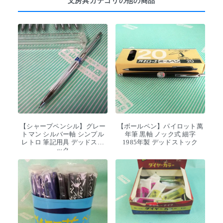
文房具カテゴリの他の商品
【シャープペンシル】グレー
【ボールペン】パイロット萬
トマン シルバー軸 シンプル
年筆 黒軸 ノック式 細字
レトロ 筆記用具 デッドスト
1985年製 デッドストック
ック