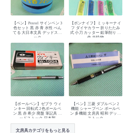
【ペン】Pentel サインペン 3
【ボンナイフ】ミッキーナイ
色セット 黒 赤 青 水性 ぺん
フ ダイヤカラー 折りたたみ
てる 大日本文具 デッドスト
式 小刀 カッター 鉛筆削り 工
ック
作 当時物
【ボールペン】ゼブラ ウィ
【ペン】三菱 ダブルペン 2
ンキー 回転式 2色ボールペ
機能 シャープペン ボールペ
ン 黒 赤 希少 廃盤 筆記具 デ
ン 多機能 文房具 昭和 デッド
ッドストック 日本製
ストック
文房具カテゴリをもっと見る