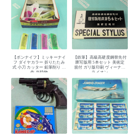
【ボンナイフ】ミッキーナイ
【鉄筆】高級高硬度鋼替先付
フ ダイヤカラー 折りたたみ
謄写版用 5本セット 美術定
式 小刀 カッター 鉛筆削り 工
規付 ガリ版印刷 ヴィーナス
作 当時物
ライオン