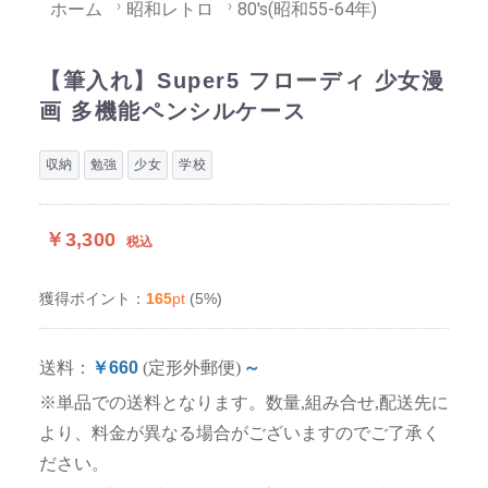
ホーム
昭和レトロ
80's(昭和55-64年)
【筆入れ】Super5 フローディ 少女漫
画 多機能ペンシルケース
収納
勉強
少女
学校
￥3,300
税込
165
pt
(5%)
獲得ポイント：
送料：
￥660
(定形外郵便)
～
※単品での送料となります。数量,組み合せ,配送先に
より、料金が異なる場合がございますのでご了承く
ださい。