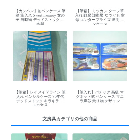
【カンペン】缶ペンケース 筆
【筆箱】 ミツカン ターフ筆
箱 筆入れ Sweet memory 女の
入れ 戦艦 護衛艦 なつぐも 空
子 当時物 デッドストック 日
母 エンタープライズ 透明 ペ
本製
ンケース
【筆箱】レイメイ Vライン 筆
【筆入れ】パチック 高級 マ
入れ ペンシルケース 70年代
グネット式 ペンケース マニ
デッドストック キラキラ レ
ラ麻芯 乗り物 デザイン
トロ文具
文房具カテゴリの他の商品