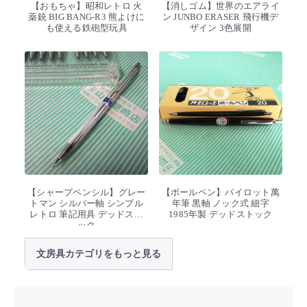
【おもちゃ】昭和レトロ 火
【消しゴム】世界のエアライ
薬銃 BIG BANG-R3 熊よけに
ン JUNBO ERASER 飛行機デ
も使える鉄砲型玩具
ザイン 3色展開
【シャープペンシル】グレー
【ボールペン】パイロット萬
トマン シルバー軸 シンプル
年筆 黒軸 ノック式 細字
レトロ 筆記用具 デッドスト
1985年製 デッドストック
ック
文房具カテゴリをもっと見る