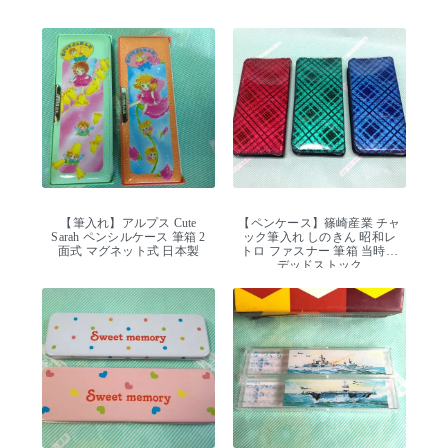
【筆入れ】アルプス Cute
【ペンケース】篠崎産業 チャ
Sarah ペンシルケース 筆箱 2
ック筆入れ しのきん 昭和レ
面式 マグネット式 日本製
トロ ファスナー 筆箱 当時物
デッドストック