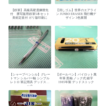
【鉄筆】高級高硬度鋼替先
【消しゴム】世界のエアライ
付 謄写版用鉄筆5本セット
ン JUNBO ERASER 飛行機デ
美術定規付 ガリ版印刷に
ザイン 3色展開
【シャープペンシル】グレー
【ボールペン】パイロット萬
トマン シルバー軸 シンプル
年筆 黒軸 ノック式 細字
レトロ 筆記用具 デッドスト
1985年製 デッドストック
ック