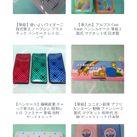
【筆箱】使いよいワイダー二
【筆入れ】アルプス Cute
段式筆入 ノーブレン プラス
Sarah ペンシルケース 筆箱 2
チック ペンケース レトロポ
面式 マグネット式 日本製
ップ
【ペンケース】篠崎産業 チャ
【筆箱】ユニオン鉛筆 アフリ
ック筆入れ しのきん 昭和レ
カンヌーン 動物 ファンシー 2
トロ ファスナー 筆箱 当時物
面式 マグネット 80年代 当時
デッドストック
物 デッドストック 日本製