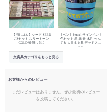
【消しゴム】シード SEED
【ペン】Pentel サインペン 3
JISセット スリートーン
色セット 黒 赤 青 水性 ぺん
GOLD 砂消し 510
てる 大日本文具 デッドスト
ック
文房具カテゴリをもっと見る
お客様からのレビュー
まだレビューはありません。ぜひ最初のレビュー
を投稿してください。