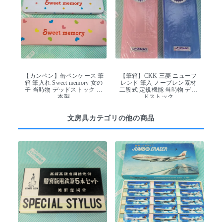
【カンペン】缶ペンケース 筆
【筆箱】CKK 三菱 ニューフ
箱 筆入れ Sweet memory 女の
レンド 筆入 ノーブレン素材
子 当時物 デッドストック 日
二段式 定規機能 当時物 デッ
本製
ドストック
文房具カテゴリの他の商品