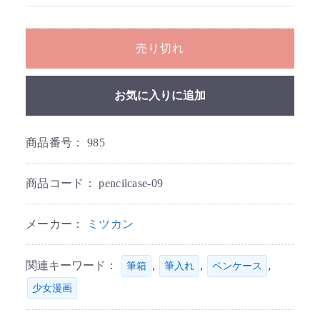
売り切れ
お気に入りに追加
商品番号：
985
商品コード：
pencilcase-09
メーカー：
ミツカン
関連キーワード：
,
,
,
筆箱
筆入れ
ペンケース
少女漫画