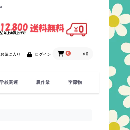
中
0
￥0
お気に入り
ログイン
学校関連
農作業
季節物
衣類
文具
運動用具
金属製品
竹・藁 製品
衣類品
春物
夏物
秋物
冬物