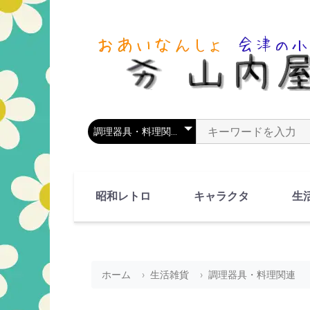
商品カテゴリを選択
商品名やキーワードを
昭和レトロ
キャラクタ
生
90's(平成2-11年)
80's(昭和55-64年)
70's(昭和45-54年)
60's(昭和35-44年)
50's(昭和25-34年)
40's(昭和15-24年)
30's(昭和5-14年)
漫画・アニメ
人物・動物
ホーム
生活雑貨
調理器具・料理関連