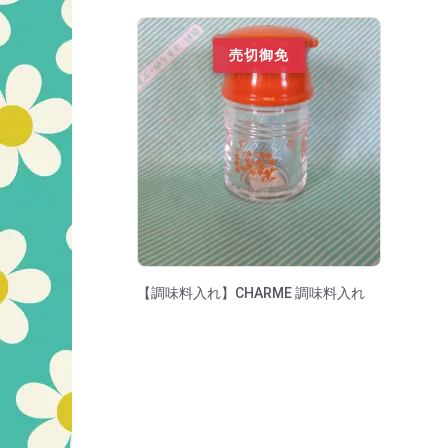
売切御免
【調味料入れ】CHARME 調味料入れ