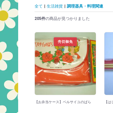
調理器具・料理関
全て
|
生活雑貨
|
調理器具・料理関連
205件
の商品が見つかりました
売切御免
【お弁当ケース】ベルサイユのばら
【は