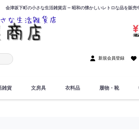
会津坂下町の小さな生活雑貨店 — 昭和の懐かしいレトロな品を販売
入力
新規会員登録
活雑貨
文房具
衣料品
履物・靴
インテリア
DIY・修理・自作
お風呂・トイレ
掃除・洗濯用具
裁縫
調理器具・料理関連
トイレットペーパー・
食器
筆記用具
事務用品
絵画・習字
テープ
玩具・おもちゃ
ノート
洋服
ジャージ・運動着
帽子
下着・手袋・靴下
鞄
アクセサリー・小物
ハンカチ・タオル類
化粧品
寝具
足袋
スリッパ
サンダル
シューズ
ちり紙・ティッシュ