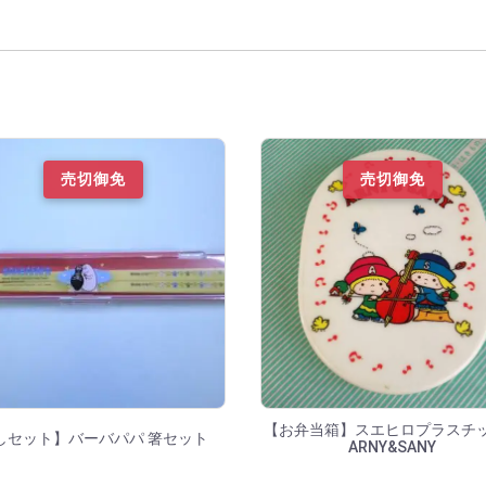
連の商品一覧
売切御免
売切御免
【お弁当箱】スエヒロプラス
しセット】バーバパパ 箸セット
ARNY&SANY