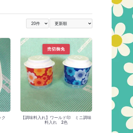
表示件数を選択
並び順を選択
売切御免
チック
【調味料入れ】ワールド印 ミニ調味
料入れ 2色