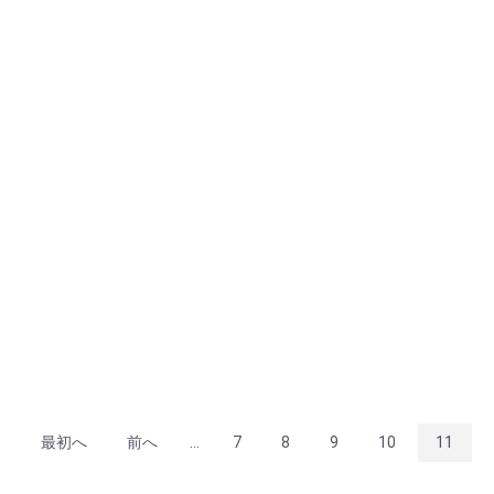
最初へ
前へ
...
7
8
9
10
11