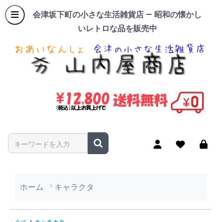
会津坂下町の小さな生活雑貨店 — 昭和の懐かし
いレトロな品を販売中
商品名やキーワードを入力
ホーム
キャラクタ
キャラクタの商品一覧