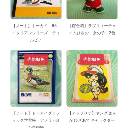
【ノート】トーカイ B5
【貯金箱】ラブリィーチャ
イタリアンシリーズ ティ
イムひさお 女の子 2色
ルピノ
売切御免
売切御免
【ノート】トーカイグラフ
【アップリケ】ヤング まん
ィック学習帳 アメリカオ
が ひざあて キャラクター
シ自由帳