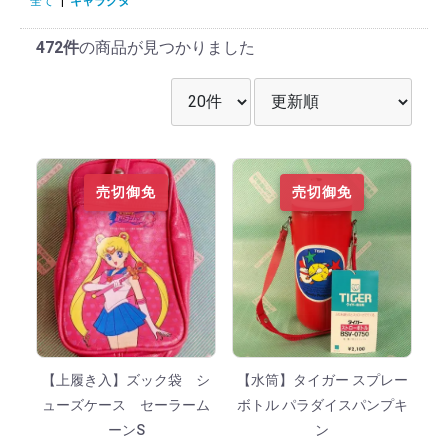
全て
|
キャラクタ
472件
の商品が見つかりました
表示件数を選択
並び順を選択
売切御免
売切御免
【上履き入】ズック袋 シ
【水筒】タイガー スプレー
ューズケース セーラーム
ボトル パラダイスパンプキ
ーンS
ン