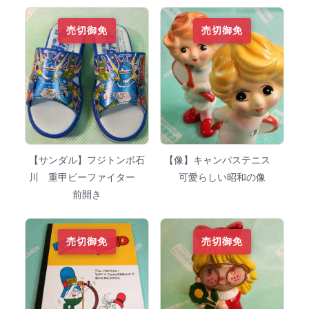
売切御免
売切御免
【サンダル】フジトンボ石
【像】キャンパステニス
川 重甲ビーファイター
可愛らしい昭和の像
前開き
売切御免
売切御免