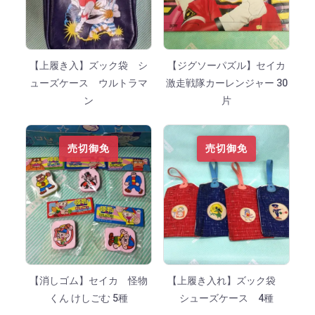
【上履き入】ズック袋 シ
【ジグソーパズル】セイカ
ューズケース ウルトラマ
激走戦隊カーレンジャー 30
ン
片
売切御免
売切御免
【消しゴム】セイカ 怪物
【上履き入れ】ズック袋
くん けしごむ 5種
シューズケース 4種