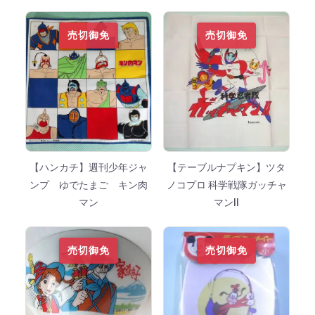
売切御免
売切御免
【ハンカチ】週刊少年ジャ
【テーブルナプキン】ツタ
ンプ ゆでたまご キン肉
ノコプロ 科学戦隊ガッチャ
マン
マンⅡ
売切御免
売切御免