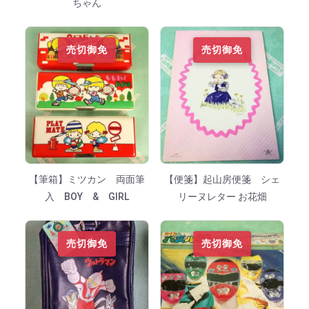
ちゃん
売切御免
売切御免
【筆箱】ミツカン 両面筆
【便箋】起山房便箋 シェ
入 BOY & GIRL
リーヌレター お花畑
売切御免
売切御免