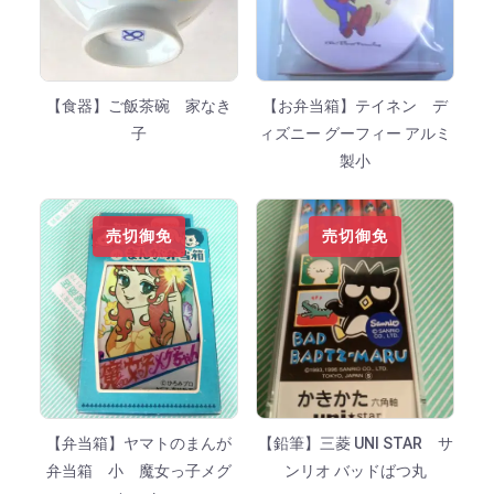
【食器】ご飯茶碗 家なき
【お弁当箱】テイネン デ
子
ィズニー グーフィー アルミ
製小
売切御免
売切御免
【弁当箱】ヤマトのまんが
【鉛筆】三菱 UNI STAR サ
弁当箱 小 魔女っ子メグ
ンリオ バッドばつ丸