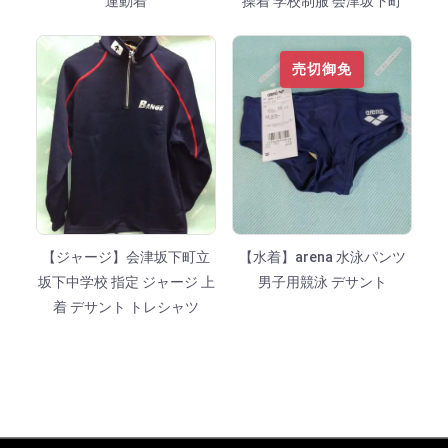
運動着
操着 学校制服 会津坂下町
売切御免
【ジャージ】会津坂下町立
【水着】arena 水泳パンツ
坂下中学校 指定 ジャージ 上
男子用競泳 デサント
着 デサント トレシャツ