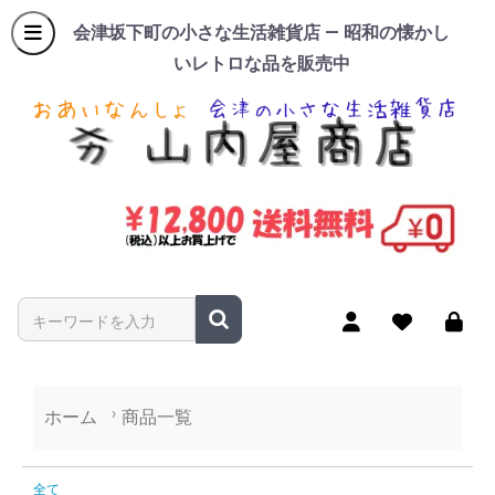
会津坂下町の小さな生活雑貨店 — 昭和の懐かし
いレトロな品を販売中
商品名やキーワードを入力
ホーム
商品一覧
商品一覧
全て