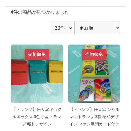
4件
の商品が見つかりました
表示件数を選択
並び順を選択
売切御免
売切御免
【トランプ】任天堂 ミラク
【トランプ】任天堂 シャル
ルボックス 3色 手品トラン
マントランプ 3種 昭和デザ
プ 昭和デザイン
イン ファン展開カード付き