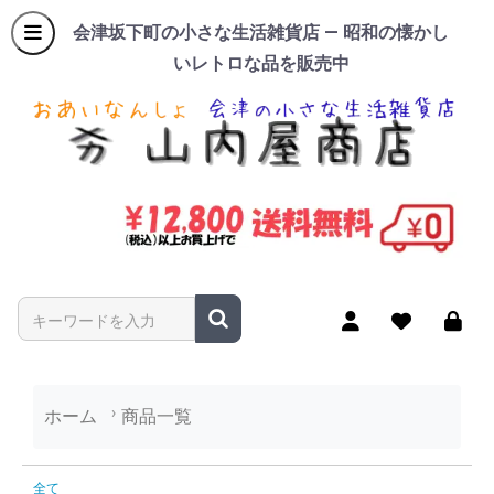
会津坂下町の小さな生活雑貨店 — 昭和の懐かし
いレトロな品を販売中
商品名やキーワードを入力
ホーム
商品一覧
商品一覧
全て