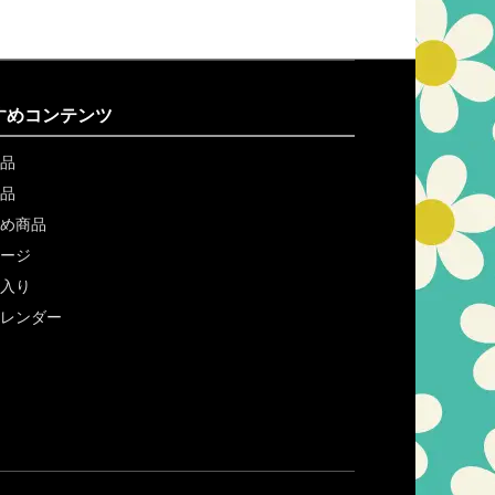
すめコンテンツ
品
品
め商品
ージ
入り
レンダー