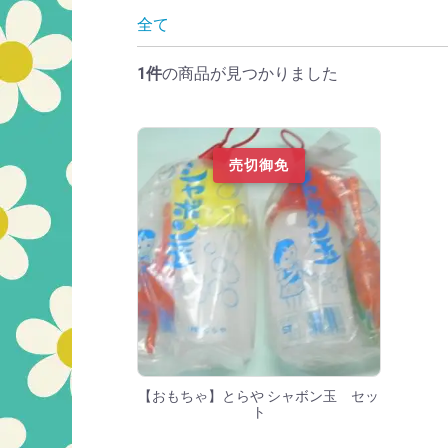
商品一覧
全て
1件
の商品が見つかりました
売切御免
【おもちゃ】とらや シャボン玉 セッ
ト