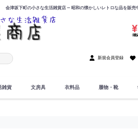
会津坂下町の小さな生活雑貨店 — 昭和の懐かしいレトロな品を販売
入力
新規会員登録
活雑貨
文房具
衣料品
履物・靴
インテリア
DIY・修理・自作
お風呂・トイレ
掃除・洗濯用具
裁縫
調理器具・料理関連
トイレットペーパー・
食器
筆記用具
事務用品
絵画・習字
テープ
玩具・おもちゃ
ノート
洋服
ジャージ・運動着
帽子
下着・手袋・靴下
鞄
アクセサリー・小物
ハンカチ・タオル類
化粧品
寝具
足袋
スリッパ
サンダル
シューズ
ちり紙・ティッシュ