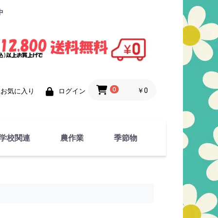
中
0
￥0
お気に入り
ログイン
学校関連
農作業
季節物
衣類
文具
運動用具
金属製品
竹・藁 製品
衣類品
春物
夏物
秋物
冬物