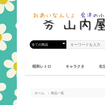
商品カテゴリを選択
商品名やキーワードを
昭和レトロ
キャラクタ
生
90's(平成2-11年)
80's(昭和55-64年)
70's(昭和45-54年)
60's(昭和35-44年)
50's(昭和25-34年)
40's(昭和15-24年)
30's(昭和5-14年)
漫画・アニメ
人物・動物
ホーム
商品一覧