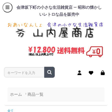
会津坂下町の小さな生活雑貨店 — 昭和の懐かし
いレトロな品を販売中
商品名やキーワードを入力
ホーム
商品一覧
商品一覧
全て