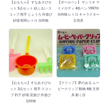
【おもちゃ】 すなあそびセ
【ボールペン】 サンリオ マ
ット 5点セット 砂ふるい ス
イメロディ 4色ペン 1997年
コップ 熊手 じょうろ 外遊び
当時物 レトロ キャラクター
砂場 昭和レトロ 当時物
文房具
【おもちゃ】すなあそびセ
【クリップ】夢のある ムー
ット 3点セット 熊手 スコッ
ビークリップ 動物 4種 文房
プ 杓子 砂場 泥遊び 外遊び
具 動く目
当時物