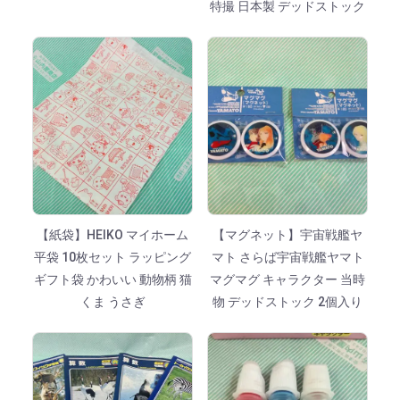
特撮 日本製 デッドストック
【紙袋】HEIKO マイホーム
【マグネット】宇宙戦艦ヤ
平袋 10枚セット ラッピング
マト さらば宇宙戦艦ヤマト
ギフト袋 かわいい 動物柄 猫
マグマグ キャラクター 当時
くま うさぎ
物 デッドストック 2個入り