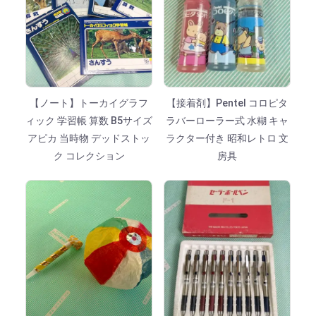
【ノート】トーカイグラフ
【接着剤】Pentel コロピタ
ィック 学習帳 算数 B5サイズ
ラバーローラー式 水糊 キャ
アピカ 当時物 デッドストッ
ラクター付き 昭和レトロ 文
ク コレクション
房具