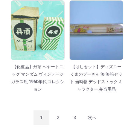
【化粧品】丹頂 ヘヤートニ
【はしセット】ディズニー
ック マンダム ヴィンテージ
くまのプーさん 箸 箸箱セッ
ガラス瓶 1960年代 コレクシ
ト 当時物 デッドストック キ
ョン
ャラクター 弁当用品
1
2
3
次へ