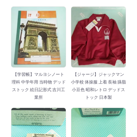
【学習帳】マルヨシノート
【ジャージ】ジャックマン
理科 中学年用 当時物 デッド
小学校 体操服 上着 長袖 臙脂
ストック 絵日記形式 吉川工
小豆色 昭和レトロ デッドス
業所
トック 日本製