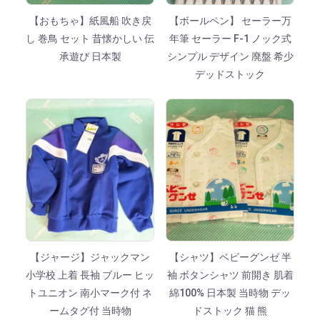
【おもちゃ】紙風船 吹き戻
【ボールペン】 セーラー万
し 巻鳥 セット 昔懐かしい 伝
年筆 セーラー F-1 ノック式
承遊び 日本製
シンプル デザイン 廃盤 希少
デッドストック
【ジャージ】ジャックマン
【シャツ】ベビーグンゼ 半
小学校 上着 長袖 ブルー ヒッ
袖 ボタンシャツ 前開き 肌着
トユニオン 南小マーク付 ネ
綿100% 日本製 当時物 デッ
ームタグ付 当時物
ドストック 猫 熊