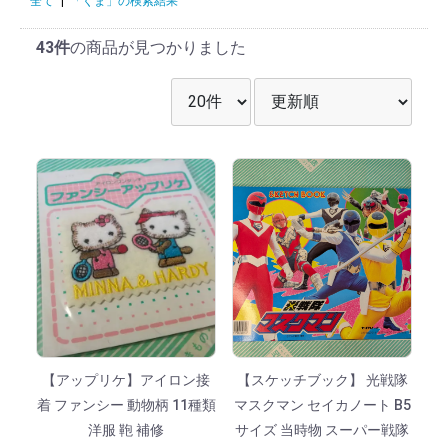
全て
|
「くま」の検索結果
43件
の商品が見つかりました
表示件数を選択
並び順を選択
【アップリケ】アイロン接
【スケッチブック】 光戦隊
着 ファンシー 動物柄 11種類
マスクマン セイカノート B5
洋服 鞄 補修
サイズ 当時物 スーパー戦隊