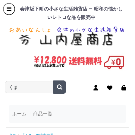
会津坂下町の小さな生活雑貨店 — 昭和の懐かし
いレトロな品を販売中
商品名やキーワードを入力
ホーム
商品一覧
「くま」の検索結果