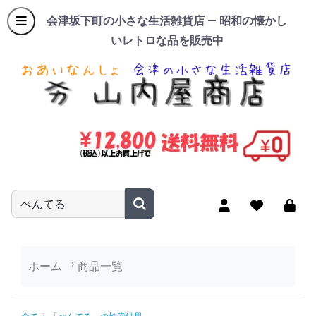
会津坂下町の小さな生活雑貨店 — 昭和の懐かし
いレトロな品を販売中
商品名やキーワードを入力
ホーム
商品一覧
「ぺんてる」の検索結果