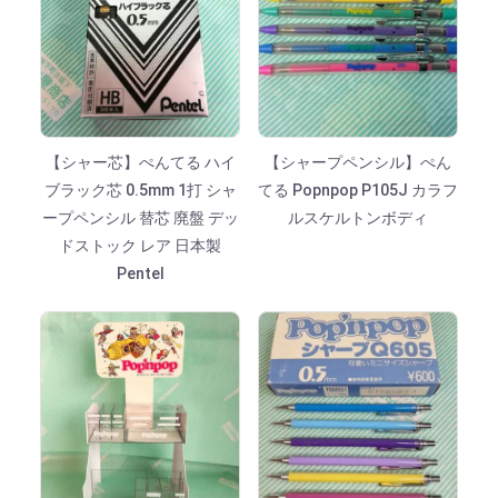
【シャー芯】ぺんてる ハイ
【シャープペンシル】ぺん
ブラック芯 0.5mm 1打 シャ
てる Popnpop P105J カラフ
ープペンシル 替芯 廃盤 デッ
ルスケルトンボディ
ドストック レア 日本製
Pentel