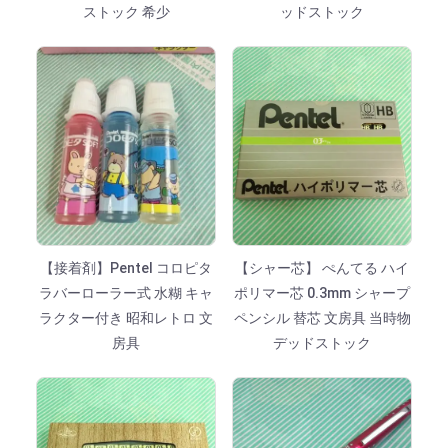
ストック 希少
ッドストック
【接着剤】Pentel コロピタ
【シャー芯】 ぺんてる ハイ
ラバーローラー式 水糊 キャ
ポリマー芯 0.3mm シャープ
ラクター付き 昭和レトロ 文
ペンシル 替芯 文房具 当時物
房具
デッドストック