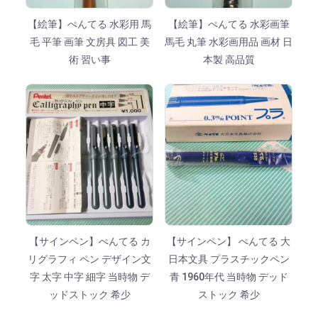
【絵筆】ぺんてる 水彩用 馬
【絵筆】ぺんてる 水彩画筆
毛 平筆 画筆 文房具 図工 美
馬毛 丸筆 水彩画用品 画材 日
術 習い事
本製 高品質
【サインペン】ぺんてる カ
【サインペン】 ぺんてる 大
リグラフィ ペン デザイン文
日本文具 プラスチックペン
字 太字 中字 細字 当時物 デ
青 1960年代 当時物 デッド
ッドストック 希少
ストック 希少