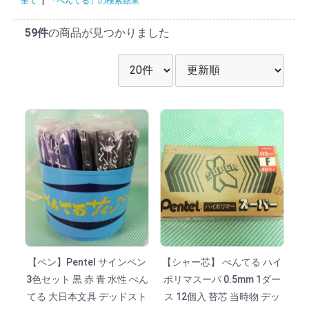
全て
|
「ぺんてる」の検索結果
59件
の商品が見つかりました
表示件数を選択
並び順を選択
【ペン】Pentel サインペン
【シャー芯】 ぺんてる ハイ
3色セット 黒 赤 青 水性 ぺん
ポリマスーパ 0.5mm 1ダー
てる 大日本文具 デッドスト
ス 12個入 替芯 当時物 デッ