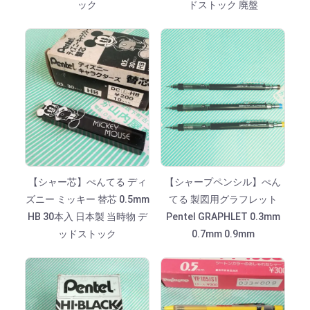
ック
ドストック 廃盤
【シャー芯】ぺんてる ディ
【シャープペンシル】ぺん
ズニー ミッキー 替芯 0.5mm
てる 製図用グラフレット
HB 30本入 日本製 当時物 デ
Pentel GRAPHLET 0.3mm
ッドストック
0.7mm 0.9mm