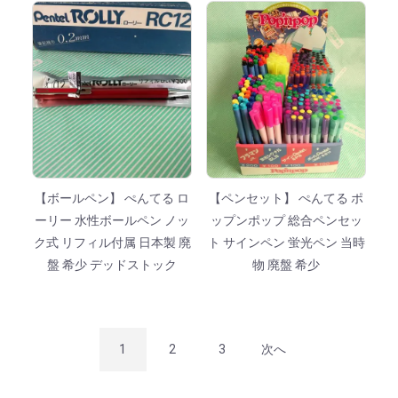
【ボールペン】 ぺんてる ロ
【ペンセット】 ぺんてる ポ
ーリー 水性ボールペン ノッ
ップンポップ 総合ペンセッ
ク式 リフィル付属 日本製 廃
ト サインペン 蛍光ペン 当時
盤 希少 デッドストック
物 廃盤 希少
1
2
3
次へ