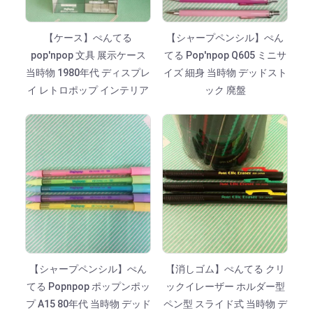
【ケース】ぺんてる
【シャープペンシル】ぺん
pop'npop 文具 展示ケース
てる Pop'npop Q605 ミニサ
当時物 1980年代 ディスプレ
イズ 細身 当時物 デッドスト
イ レトロポップ インテリア
ック 廃盤
【シャープペンシル】ぺん
【消しゴム】ぺんてる クリ
てる Popnpop ポップンポッ
ックイレーザー ホルダー型
プ A15 80年代 当時物 デッド
ペン型 スライド式 当時物 デ