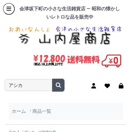
会津坂下町の小さな生活雑貨店 — 昭和の懐かし
いレトロな品を販売中
商品名やキーワードを入力
ホーム
商品一覧
「アシカ」の検索結果