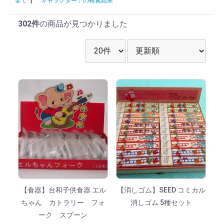
全て
|
「キャラクター」の検索結果
302件
の商品が見つかりました
表示件数を選択
並び順を選択
【食器】台和子供食器 エル
【消しゴム】SEED コミカル
ちゃん カトラリー フォ
消しゴム 5種セット
ーク スプーン