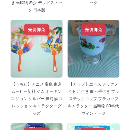
き 当時物 希少 デッドストッ
ック
ク 日本製
売切御免
売切御免
【うちわ】アニメ 宝島 東京
【カップ】エビス チックメ
ムービー新社 ジム ホーキン
イト 足付き 取っ手付き プラ
ズ ジョン シルバー 当時物 コ
スチックコップ プラカップ
レクション キャラクターグ
キャラクター 当時物 80年代
ッズ
ヴィンテージ