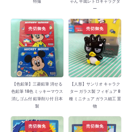
特撮
ゃん 平成レトロキャラクタ
ー
売切御免
売切御免
【色鉛筆】三菱鉛筆 消せる
【人形】サンリオ キャラク
色鉛筆 18色 ミッキーマウス
ター ガラス製 フィギュア 8
消しゴム付 鉛筆削り付 日本
種 ミニチュア ガラス細工 置
製
物
売切御免
売切御免