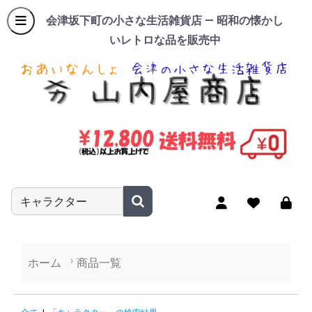
会津坂下町の小さな生活雑貨店 — 昭和の懐かし
いレトロな品を販売中
商品名やキーワードを入力
ホーム
商品一覧
「キャラクター」の検索結果