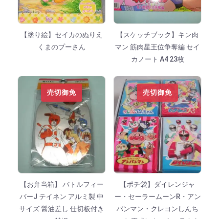
【塗り絵】セイカのぬりえ
【スケッチブック】キン肉
くまのプーさん
マン 筋肉星王位争奪編 セイ
カノート A4 23枚
売切御免
売切御免
【お弁当箱】 バトルフィー
【ポチ袋】ダイレンジャ
バーJ テイネン アルミ製 中
ー・セーラームーンR・アン
サイズ 醤油差し 仕切板付き
パンマン・クレヨンしんち