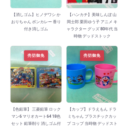
【消しゴム】ヒノデワシ か
【ハンカチ】美味しんぼ 山
おりちゃん ボンカレー 香り
岡士郎 栗田ゆう子 アニメ キ
付き消しゴム
ャラクター グッズ 80年代 当
時物 デッドストック
売切御免
売切御免
【色鉛筆】 三菱鉛筆 ロック
【カップ】ドラえもん ドラ
マン6 マリオカート64 18色
ミちゃん プラスチックカッ
セット 鉛筆削り 消しゴム付
プ コップ 当時物 デッドスト