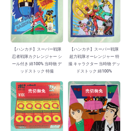
【ハンカチ】スーパー戦隊
【ハンカチ】スーパー戦隊
忍者戦隊カクレンジャー シ
超力戦隊オーレンジャー 特
ール付き 綿100% 当時物 デ
撮 キャラクター 当時物 デッ
ッドストック 特撮
ドストック 綿100%
売切御免
売切御免