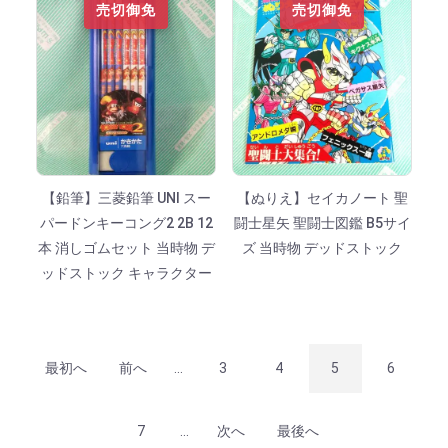
売切御免
売切御免
【鉛筆】三菱鉛筆 UNI スー
【ぬりえ】セイカノート 聖
パードンキーコング2 2B 12
闘士星矢 聖闘士図鑑 B5サイ
本 消しゴムセット 当時物 デ
ズ 当時物 デッドストック
ッドストック キャラクター
最初へ
前へ
...
3
4
5
6
7
...
次へ
最後へ