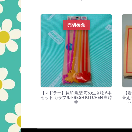
売切御免
【マドラー】貝印 魚型 海の生き物 6本
【岩
セット カラフル FRESH KITCHEN 当時
替え
物
セ