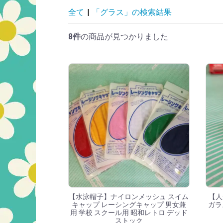
「グラス」の検索
全て
|
「グラス」の検索結果
8件
の商品が見つかりました
【水泳帽子】ナイロンメッシュ スイム
【人
キャップ レーシングキャップ 男女兼
ガラ
用 学校 スクール用 昭和レトロ デッド
ストック