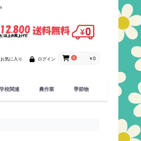
中
0
￥0
お気に入り
ログイン
学校関連
農作業
季節物
衣類
文具
運動用具
金属製品
竹・藁 製品
衣類品
春物
夏物
秋物
冬物