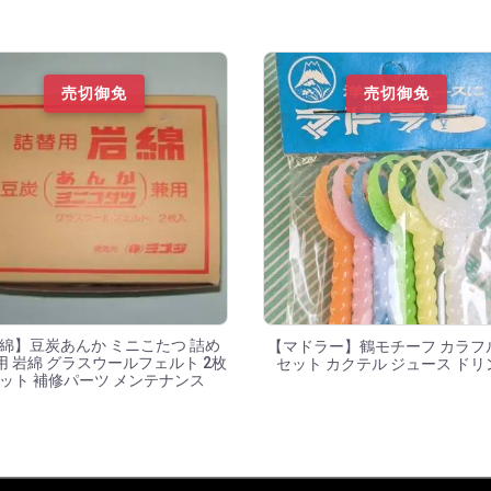
売切御免
売切御免
綿】豆炭あんか ミニこたつ 詰め
【マドラー】鶴モチーフ カラフ
用 岩綿 グラスウールフェルト 2枚
セット カクテル ジュース ドリ
ット 補修パーツ メンテナンス