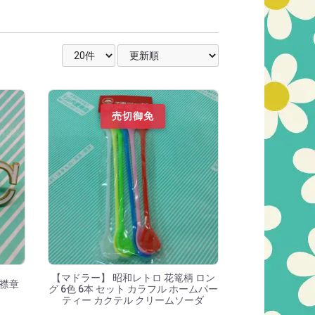
表示件数を選択
並び順を選択
売切御免
【マドラー】 昭和レトロ 花篭柄 ロン
 襟章
グ 6色 6本 セット カラフル ホームパー
ティー カクテル クリームソーダ