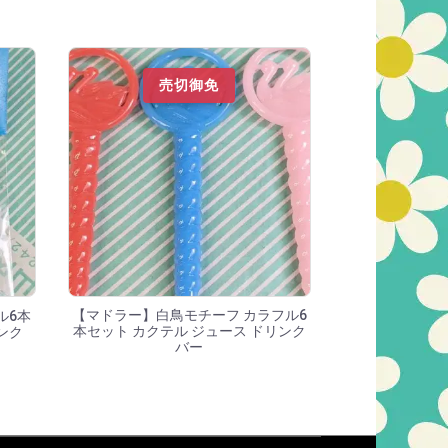
売切御免
【マドラー】白鳥モチーフ カラフル6
ル6本
本セット カクテル ジュース ドリンク
ンク
バー