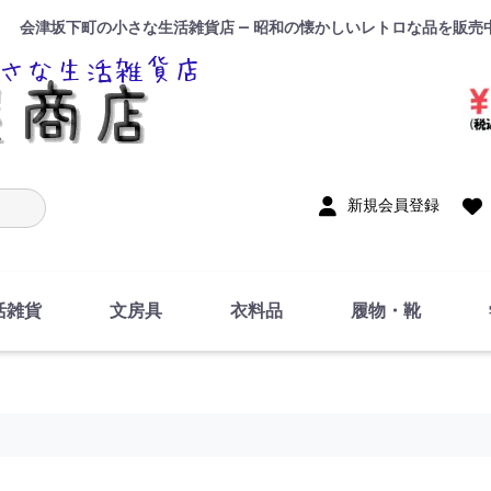
会津坂下町の小さな生活雑貨店 — 昭和の懐かしいレトロな品を販売
入力
新規会員登録
活雑貨
文房具
衣料品
履物・靴
インテリア
DIY・修理・自作
お風呂・トイレ
掃除・洗濯用具
裁縫
調理器具・料理関連
トイレットペーパー・
食器
筆記用具
事務用品
絵画・習字
テープ
玩具・おもちゃ
ノート
洋服
ジャージ・運動着
帽子
下着・手袋・靴下
鞄
アクセサリー・小物
ハンカチ・タオル類
化粧品
寝具
足袋
スリッパ
サンダル
シューズ
ちり紙・ティッシュ