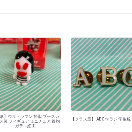
結果
形】ウルトラマン 怪獣 ブースカ
【クラス章】 ABC 学ラン 学生服
ス製 フィギュア ミニチュア 置物
ガラス細工