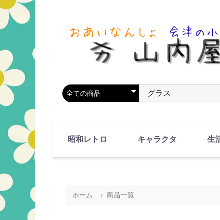
商品カテゴリを選択
商品名やキーワードを
昭和レトロ
キャラクタ
生
90's(平成2-11年)
80's(昭和55-64年)
70's(昭和45-54年)
60's(昭和35-44年)
50's(昭和25-34年)
40's(昭和15-24年)
30's(昭和5-14年)
漫画・アニメ
人物・動物
ホーム
商品一覧