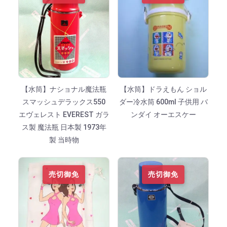
【水筒】ナショナル魔法瓶
【水筒】ドラえもん ショル
スマッシュデラックス550
ダー冷水筒 600ml 子供用 バ
エヴェレスト EVEREST ガラ
ンダイ オーエスケー
ス製 魔法瓶 日本製 1973年
製 当時物
売切御免
売切御免