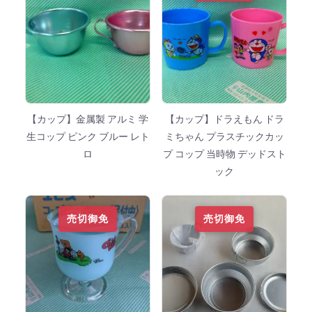
【カップ】金属製 アルミ 学
【カップ】ドラえもん ドラ
生コップ ピンク ブルー レト
ミちゃん プラスチックカッ
ロ
プ コップ 当時物 デッドスト
ック
売切御免
売切御免