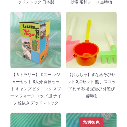
ッドストック 日本製
砂場 昭和レトロ 当時物
【カトラリー】ポニー レジ
【おもちゃ】すなあそびセ
ャーセット 3人分 食器セッ
ット 3点セット 熊手 スコッ
ト キャンプ ピクニック スプ
プ 杓子 砂場 泥遊び 外遊び
ーン フォーク コップ 皿 ナイ
当時物
フ 栓抜き デッドストック
売切御免