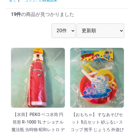
全て
|
「コップ」の検索結果
19件
の商品が見つかりました
表示件数を選択
並び順を選択
【水筒】PEKO ペコ水筒 円
【おもちゃ】 すなあそびセ
筒形 R-1000 1L ナショナル
ット 5点セット 砂ふるい ス
魔法瓶 当時物 昭和レトロ デ
コップ 熊手 じょうろ 外遊び