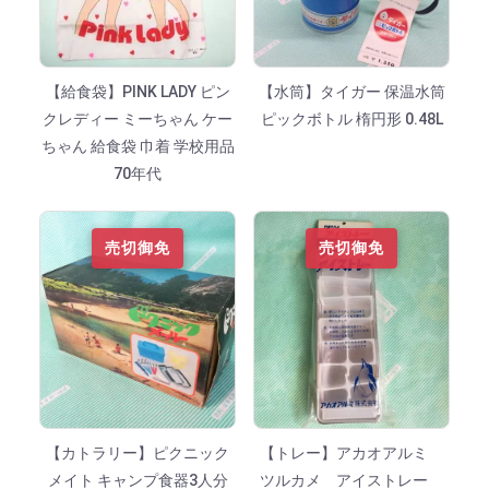
【給食袋】PINK LADY ピン
【水筒】タイガー 保温水筒
クレディー ミーちゃん ケー
ピックボトル 楕円形 0.48L
ちゃん 給食袋 巾着 学校用品
70年代
売切御免
売切御免
【カトラリー】ピクニック
【トレー】アカオアルミ
メイト キャンプ食器3人分
ツルカメ アイストレー