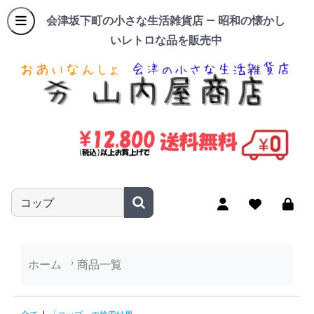
会津坂下町の小さな生活雑貨店 — 昭和の懐かし
いレトロな品を販売中
商品名やキーワードを入力
ホーム
商品一覧
「コップ」の検索結果