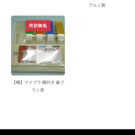
アルミ製
売切御免
【棚】マイプラ 棚付き 歯ブ
ラシ差