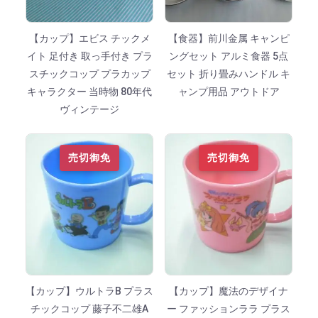
【カップ】エビス チックメ
【食器】前川金属 キャンピ
イト 足付き 取っ手付き プラ
ングセット アルミ食器 5点
スチックコップ プラカップ
セット 折り畳みハンドル キ
キャラクター 当時物 80年代
ャンプ用品 アウトドア
ヴィンテージ
売切御免
売切御免
【カップ】ウルトラB プラス
【カップ】魔法のデザイナ
チックコップ 藤子不二雄A
ー ファッションララ プラス