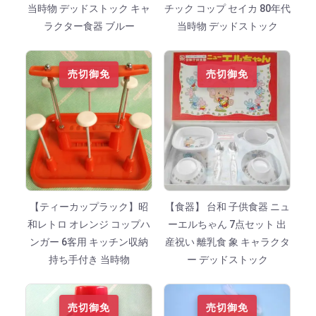
当時物 デッドストック キャ
チック コップ セイカ 80年代
ラクター食器 ブルー
当時物 デッドストック
売切御免
売切御免
【ティーカップラック】昭
【食器】 台和 子供食器 ニュ
和レトロ オレンジ コップハ
ーエルちゃん 7点セット 出
ンガー 6客用 キッチン収納
産祝い 離乳食 象 キャラクタ
持ち手付き 当時物
ー デッドストック
売切御免
売切御免