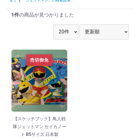
全て
|
「ジェットマン」の検索結果
1件
の商品が見つかりました
表示件数を選択
並び順を選択
売切御免
【スケッチブック】鳥人戦
隊ジェットマン セイカノー
ト B5サイズ 日本製