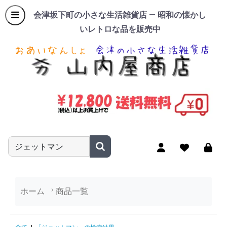
会津坂下町の小さな生活雑貨店 — 昭和の懐かし
いレトロな品を販売中
商品名やキーワードを入力
ホーム
商品一覧
「ジェットマン」の検索結果