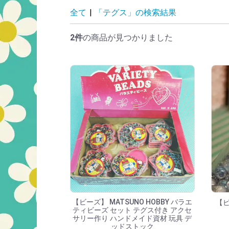
「テグス」の検索
全て
|
「テグス」の検索結果
2件
の商品が見つかりました
【ビーズ】 MATSUNO HOBBY バラエ
【
ティビーズ セット テグス付き アクセ
サリー作り ハンドメイド資材 玩具 デ
ッドストック