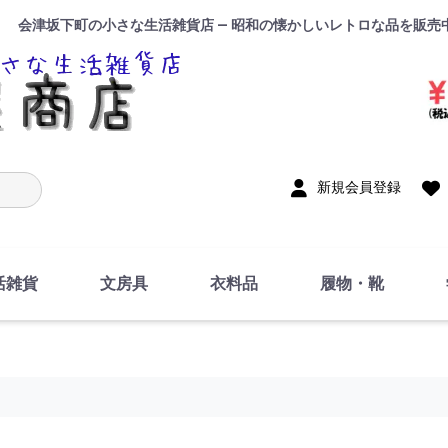
会津坂下町の小さな生活雑貨店 — 昭和の懐かしいレトロな品を販売
入力
新規会員登録
活雑貨
文房具
衣料品
履物・靴
インテリア
DIY・修理・自作
お風呂・トイレ
掃除・洗濯用具
裁縫
調理器具・料理関連
トイレットペーパー・
食器
筆記用具
事務用品
絵画・習字
テープ
玩具・おもちゃ
ノート
洋服
ジャージ・運動着
帽子
下着・手袋・靴下
鞄
アクセサリー・小物
ハンカチ・タオル類
化粧品
寝具
足袋
スリッパ
サンダル
シューズ
ちり紙・ティッシュ