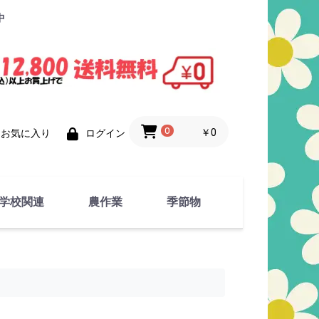
中
0
￥0
お気に入り
ログイン
学校関連
農作業
季節物
衣類
文具
運動用具
金属製品
竹・藁 製品
衣類品
春物
夏物
秋物
冬物