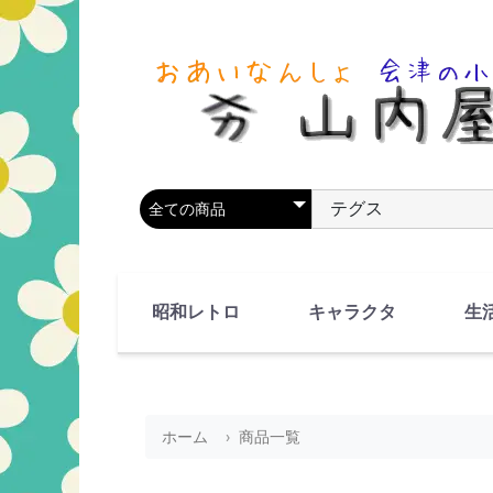
商品カテゴリを選択
商品名やキーワードを
昭和レトロ
キャラクタ
生
90's(平成2-11年)
80's(昭和55-64年)
70's(昭和45-54年)
60's(昭和35-44年)
50's(昭和25-34年)
40's(昭和15-24年)
30's(昭和5-14年)
漫画・アニメ
人物・動物
ホーム
商品一覧