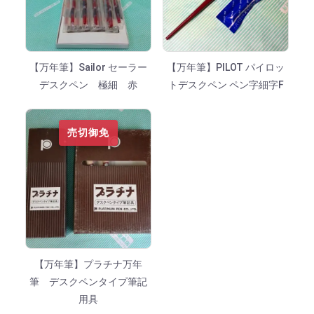
【万年筆】Sailor セーラー
【万年筆】PILOT パイロッ
デスクペン 極細 赤
トデスクペン ペン字細字F
売切御免
【万年筆】プラチナ万年
筆 デスクペンタイプ筆記
用具