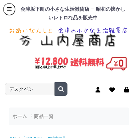
会津坂下町の小さな生活雑貨店 — 昭和の懐かし
いレトロな品を販売中
商品名やキーワードを入力
ホーム
商品一覧
「デスクペン」の検索結果