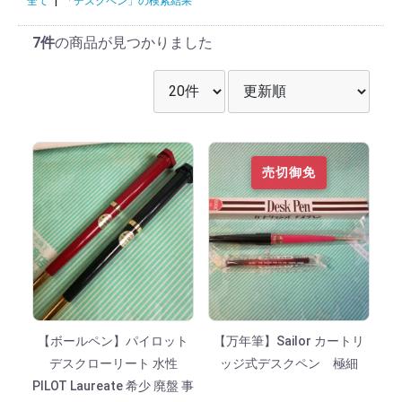
全て
|
「デスクペン」の検索結果
7件
の商品が見つかりました
表示件数を選択
並び順を選択
売切御免
【ボールペン】パイロット
【万年筆】Sailor カートリ
デスクローリート 水性
ッジ式デスクペン 極細
PILOT Laureate 希少 廃盤 事