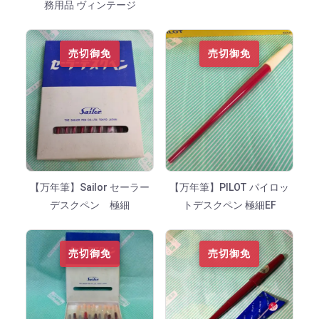
務用品 ヴィンテージ
売切御免
売切御免
【万年筆】Sailor セーラー
【万年筆】PILOT パイロッ
デスクペン 極細
トデスクペン 極細EF
売切御免
売切御免