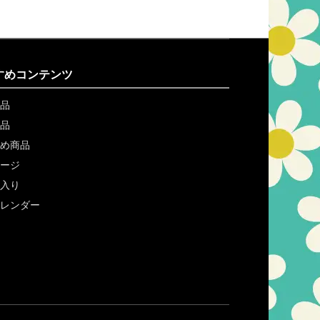
すめコンテンツ
品
品
め商品
ージ
入り
レンダー