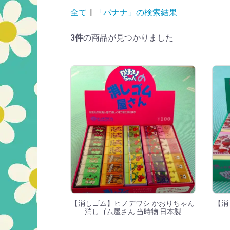
「バナナ」の検索
全て
|
「バナナ」の検索結果
3件
の商品が見つかりました
【消しゴム】ヒノデワシ かおりちゃん
【消
消しゴム屋さん 当時物 日本製