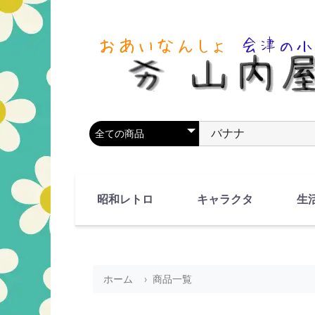
商品カテゴリを選択
商品名やキーワードを
昭和レトロ
キャラクタ
生
90's(平成2-11年)
80's(昭和55-64年)
70's(昭和45-54年)
60's(昭和35-44年)
50's(昭和25-34年)
40's(昭和15-24年)
30's(昭和5-14年)
漫画・アニメ
人物・動物
ホーム
商品一覧