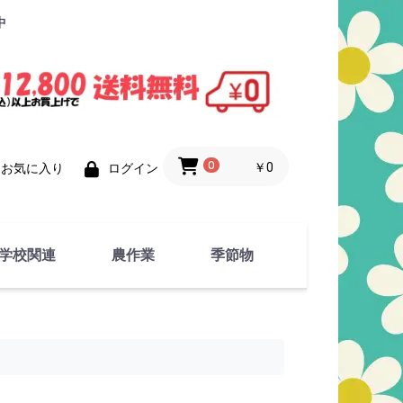
中
0
￥0
お気に入り
ログイン
学校関連
農作業
季節物
衣類
文具
運動用具
金属製品
竹・藁 製品
衣類品
春物
夏物
秋物
冬物