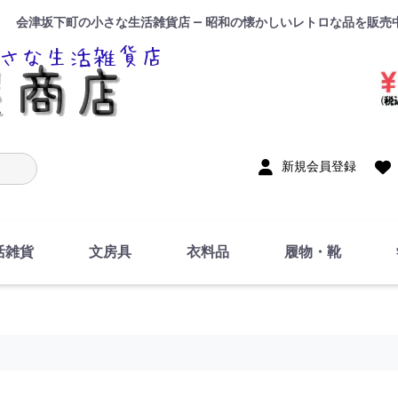
会津坂下町の小さな生活雑貨店 — 昭和の懐かしいレトロな品を販売
入力
新規会員登録
活雑貨
文房具
衣料品
履物・靴
インテリア
DIY・修理・自作
お風呂・トイレ
掃除・洗濯用具
裁縫
調理器具・料理関連
トイレットペーパー・
食器
筆記用具
事務用品
絵画・習字
テープ
玩具・おもちゃ
ノート
洋服
ジャージ・運動着
帽子
下着・手袋・靴下
鞄
アクセサリー・小物
ハンカチ・タオル類
化粧品
寝具
足袋
スリッパ
サンダル
シューズ
ちり紙・ティッシュ