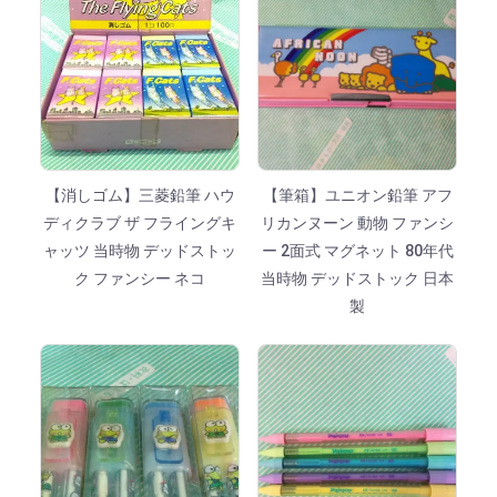
【消しゴム】三菱鉛筆 ハウ
【筆箱】ユニオン鉛筆 アフ
ディクラブ ザ フライングキ
リカンヌーン 動物 ファンシ
ャッツ 当時物 デッドストッ
ー 2面式 マグネット 80年代
ク ファンシー ネコ
当時物 デッドストック 日本
製