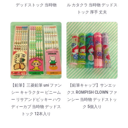
デッドストック 当時物
ル カタクラ 当時物 デッドス
トック 厚手 丈夫
【鉛筆】三菱鉛筆 uni ファン
【鉛筆キャップ】サンエッ
シー キャラクター ピニーム
クス ROMPISH CLOWN ファ
ー リサアンドビッキー ハウ
ンシー 当時物 デッドストッ
ディーカブ 当時物 デッドス
ク 5個入り
トック 12本入り