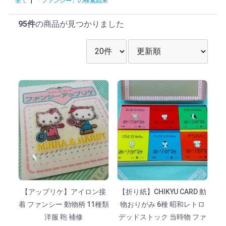
全て
|
「ファンシー」の検索結果
95件
の商品が見つかりました
表示件数を選択
並び順を選択
【アップリケ】アイロン接
【折り紙】CHIKYU CARD 動
着 ファンシー 動物柄 11種類
物おりがみ 6種 昭和レトロ
洋服 鞄 補修
デッドストック 当時物 ファ