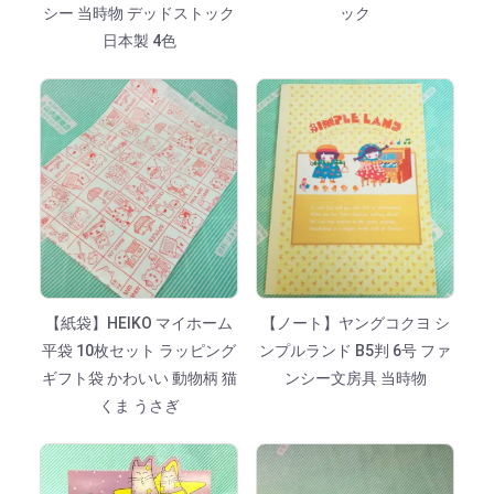
シー 当時物 デッドストック
ック
日本製 4色
【紙袋】HEIKO マイホーム
【ノート】ヤングコクヨ シ
平袋 10枚セット ラッピング
ンプルランド B5判 6号 ファ
ギフト袋 かわいい 動物柄 猫
ンシー文房具 当時物
くま うさぎ