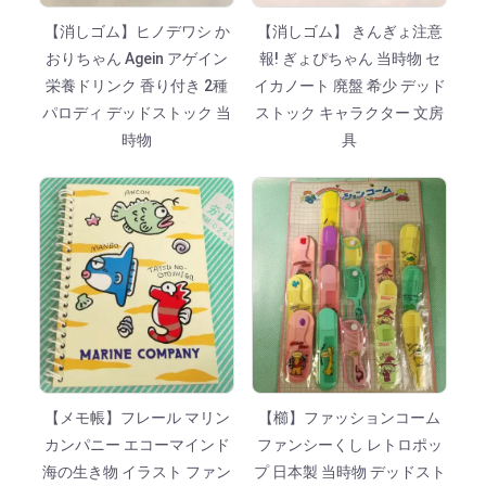
【消しゴム】ヒノデワシ か
【消しゴム】 きんぎょ注意
おりちゃん Agein アゲイン
報! ぎょぴちゃん 当時物 セ
栄養ドリンク 香り付き 2種
イカノート 廃盤 希少 デッド
パロディ デッドストック 当
ストック キャラクター 文房
時物
具
【メモ帳】フレール マリン
【櫛】ファッションコーム
カンパニー エコーマインド
ファンシーくし レトロポッ
海の生き物 イラスト ファン
プ 日本製 当時物 デッドスト