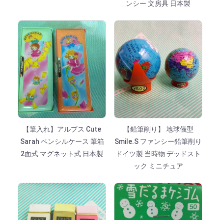
ンシー 文房具 日本製
【筆入れ】アルプス Cute
【鉛筆削り】 地球儀型
Sarah ペンシルケース 筆箱
Smile.S ファンシー鉛筆削り
2面式 マグネット式 日本製
ドイツ製 当時物 デッドスト
ック ミニチュア