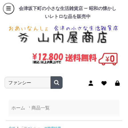
会津坂下町の小さな生活雑貨店 — 昭和の懐かし
いレトロな品を販売中
商品名やキーワードを入力
ホーム
商品一覧
「ファンシー」の検索結果