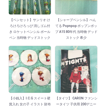
【ペンセット】サンリオ け
【シャープペンシル】ぺん
ろけろけろっぴ 消しゴム付
てる Popnpop ポップンポッ
き ロケットペンシル ボール
プ A15 80年代 当時物 デッド
ペン 当時物 デッドストック
ストック 希少
【小銭入】I.C.G スイート硬
【タイツ】 CARON ファンシ
貨入れ 女の子 イラスト 財布
ータイツ 子供用 200デニー