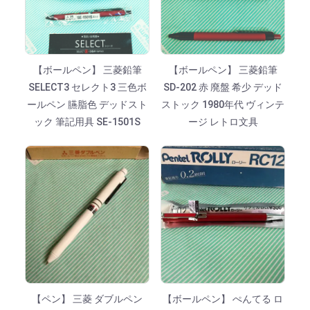
【ボールペン】 三菱鉛筆
【ボールペン】 三菱鉛筆
SELECT3 セレクト3 三色ボ
SD-202 赤 廃盤 希少 デッド
ールペン 臙脂色 デッドスト
ストック 1980年代 ヴィンテ
ック 筆記用具 SE-1501S
ージ レトロ文具
【ペン】 三菱 ダブルペン
【ボールペン】 ぺんてる ロ