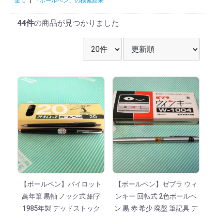
全て
|
「ボールペン」の検索結果
44件
の商品が見つかりました
表示件数を選択
並び順を選択
【ボールペン】パイロット
【ボールペン】ゼブラ ウィ
萬年筆 黒軸 ノック式 細字
ンキー 回転式 2色ボールペ
1985年製 デッドストック
ン 黒 赤 希少 廃盤 筆記具 デ