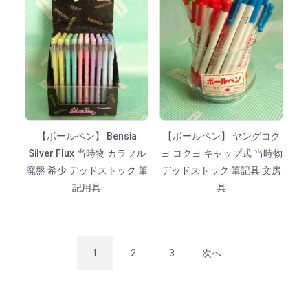
【ボールペン】 Bensia
【ボールペン】 ヤングコク
Silver Flux 当時物 カラフル
ヨ コクヨ キャップ式 当時物
廃盤 希少 デッドストック 筆
デッドストック 筆記具 文房
記用具
具
1
2
3
次へ