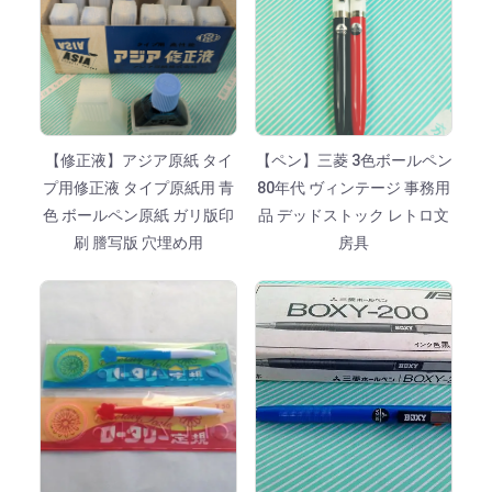
【修正液】アジア原紙 タイ
【ペン】三菱 3色ボールペン
プ用修正液 タイプ原紙用 青
80年代 ヴィンテージ 事務用
色 ボールペン原紙 ガリ版印
品 デッドストック レトロ文
刷 謄写版 穴埋め用
房具