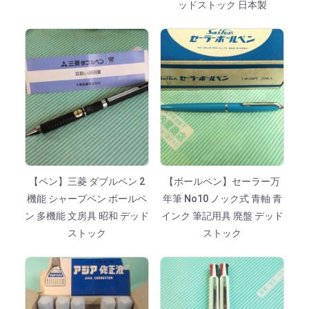
ッドストック 日本製
【ペン】三菱 ダブルペン 2
【ボールペン】セーラー万
機能 シャープペン ボールペ
年筆 No10 ノック式 青軸 青
ン 多機能 文房具 昭和 デッド
インク 筆記用具 廃盤 デッド
ストック
ストック