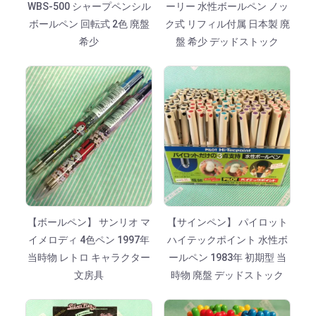
WBS-500 シャープペンシル
ーリー 水性ボールペン ノッ
ボールペン 回転式 2色 廃盤
ク式 リフィル付属 日本製 廃
希少
盤 希少 デッドストック
【ボールペン】 サンリオ マ
【サインペン】 パイロット
イメロディ 4色ペン 1997年
ハイテックポイント 水性ボ
当時物 レトロ キャラクター
ールペン 1983年 初期型 当
文房具
時物 廃盤 デッドストック