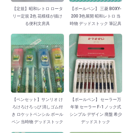
【定規】昭和レトロ ロータ
【ボールペン】 三菱 BOXY-
リー定規 2色 花模様が描け
200 3色展開 昭和レトロ 当
る便利文房具
時物 デッドストック 筆記具
【ペンセット】サンリオ け
【ボールペン】 セーラー万
ろけろけろっぴ 消しゴム付
年筆 セーラー F-1 ノック式
き ロケットペンシル ボール
シンプル デザイン 廃盤 希少
ペン 当時物 デッドストック
デッドストック