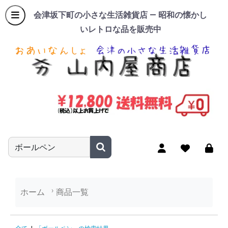
会津坂下町の小さな生活雑貨店 — 昭和の懐かし
いレトロな品を販売中
商品名やキーワードを入力
ホーム
商品一覧
「ボールペン」の検索結果