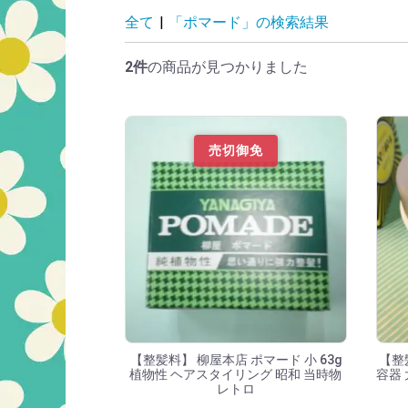
「ポマード」の検
全て
|
「ポマード」の検索結果
2件
の商品が見つかりました
売切御免
【整髪料】 柳屋本店 ポマード 小 63g
【整
植物性 ヘアスタイリング 昭和 当時物
容器 
レトロ