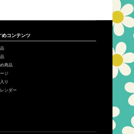
すめコンテンツ
品
品
め商品
ージ
入り
レンダー