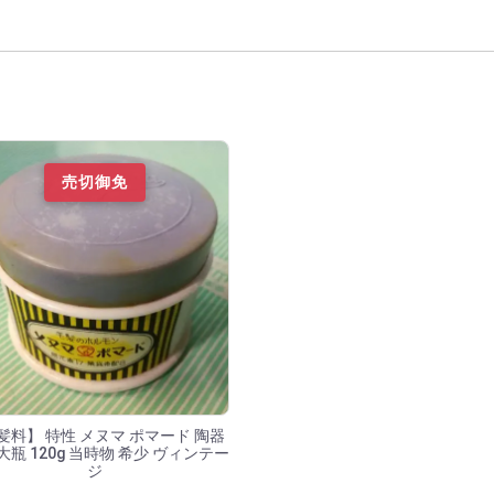
索結果
売切御免
髪料】 特性 メヌマ ポマード 陶器
大瓶 120g 当時物 希少 ヴィンテー
ジ