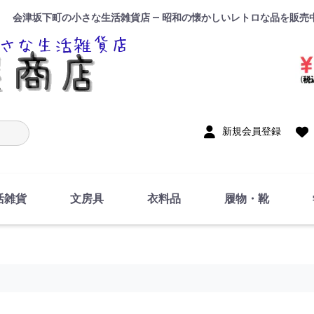
会津坂下町の小さな生活雑貨店 — 昭和の懐かしいレトロな品を販売
入力
新規会員登録
活雑貨
文房具
衣料品
履物・靴
インテリア
DIY・修理・自作
お風呂・トイレ
掃除・洗濯用具
裁縫
調理器具・料理関連
トイレットペーパー・
食器
筆記用具
事務用品
絵画・習字
テープ
玩具・おもちゃ
ノート
洋服
ジャージ・運動着
帽子
下着・手袋・靴下
鞄
アクセサリー・小物
ハンカチ・タオル類
化粧品
寝具
足袋
スリッパ
サンダル
シューズ
ちり紙・ティッシュ