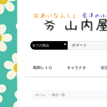
商品カテゴリを選択
商品名やキーワードを
昭和レトロ
キャラクタ
生
90's(平成2-11年)
80's(昭和55-64年)
70's(昭和45-54年)
60's(昭和35-44年)
50's(昭和25-34年)
40's(昭和15-24年)
30's(昭和5-14年)
漫画・アニメ
人物・動物
ホーム
商品一覧