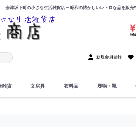
会津坂下町の小さな生活雑貨店 — 昭和の懐かしいレトロな品を販売
入力
新規会員登録
活雑貨
文房具
衣料品
履物・靴
インテリア
DIY・修理・自作
お風呂・トイレ
掃除・洗濯用具
裁縫
調理器具・料理関連
トイレットペーパー・
食器
筆記用具
事務用品
絵画・習字
テープ
玩具・おもちゃ
ノート
洋服
ジャージ・運動着
帽子
下着・手袋・靴下
鞄
アクセサリー・小物
ハンカチ・タオル類
化粧品
寝具
足袋
スリッパ
サンダル
シューズ
ちり紙・ティッシュ