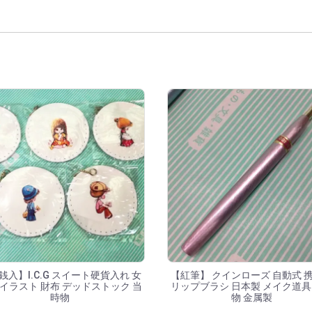
結果
銭入】I.C.G スイート硬貨入れ 女
【紅筆】 クインローズ 自動式 
 イラスト 財布 デッドストック 当
リップブラシ 日本製 メイク道具
時物
物 金属製