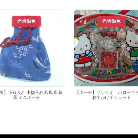
売切御免
売切御免
着】小銭入れ 小物入れ 和風 巾着
【ポーチ】サンリオ ハロー
袋 ミニポーチ
おでかけポシェット