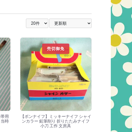
表示件数を選択
並び順を選択
売切御免
携帯用
【ボンナイフ】ミッキーナイフ シャイ
 当時
ンカラー 鉛筆削り 折りたたみナイフ
小刀 工作 文房具