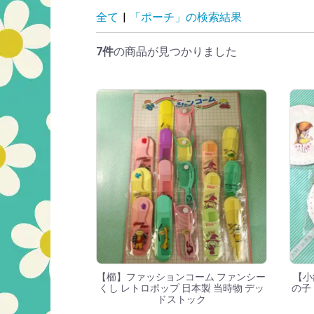
「ポーチ」の検索
全て
|
「ポーチ」の検索結果
7件
の商品が見つかりました
【櫛】ファッションコーム ファンシー
【小
くし レトロポップ 日本製 当時物 デッ
の子
ドストック