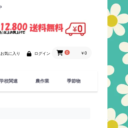
中
0
￥0
お気に入り
ログイン
学校関連
農作業
季節物
衣類
文具
運動用具
金属製品
竹・藁 製品
衣類品
春物
夏物
秋物
冬物