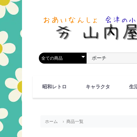
商品カテゴリを選択
商品名やキーワードを
昭和レトロ
キャラクタ
生
90's(平成2-11年)
80's(昭和55-64年)
70's(昭和45-54年)
60's(昭和35-44年)
50's(昭和25-34年)
40's(昭和15-24年)
30's(昭和5-14年)
漫画・アニメ
人物・動物
ホーム
商品一覧