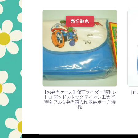
売切御免
【お弁当ケース】仮面ライダー 昭和レ
【巾
トロ デッドストック テイネン工業 当
時物 アルミ弁当箱入れ 収納ポーチ 特
撮