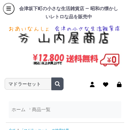
会津坂下町の小さな生活雑貨店 — 昭和の懐かし
いレトロな品を販売中
商品名やキーワードを入力
ホーム
商品一覧
「マドラーセット」の検索結果