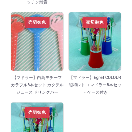
ッチン雑貨
売切御免
売切御免
【マドラー】白鳥モチーフ
【マドラー】Egret COLOUR
カラフル6本セット カクテル
昭和レトロ マドラー5本セッ
ジュース ドリンクバー
ト ケース付き
売切御免