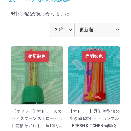
全て
|
「マドラーセット」の検索結果
5件
の商品が見つかりました
表示件数を選択
並び順を選択
売切御免
売切御免
【マドラー】マドラースタ
【マドラー】貝印 魚型 海の
ンド スプーン ストロー セッ
生き物 6本セット カラフル
ト 花柄 昭和レトロ 当時物 キ
FRESH KITCHEN 当時物