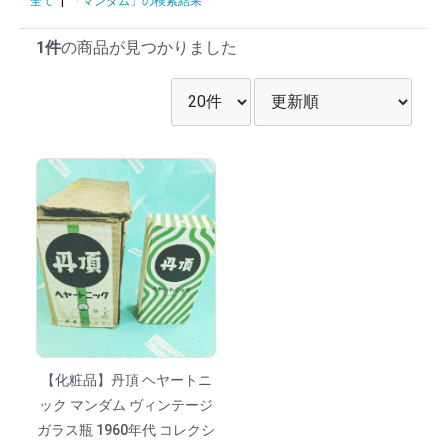
全て
|
「マンダム」の検索結果
1件
の商品が見つかりました
表示件数を選択
並び順を選択
【化粧品】丹頂 ヘヤートニ
ック マンダム ヴィンテージ
ガラス瓶 1960年代 コレクシ