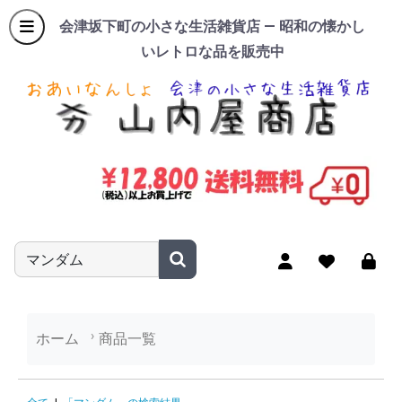
会津坂下町の小さな生活雑貨店 — 昭和の懐かし
いレトロな品を販売中
商品名やキーワードを入力
ホーム
商品一覧
「マンダム」の検索結果