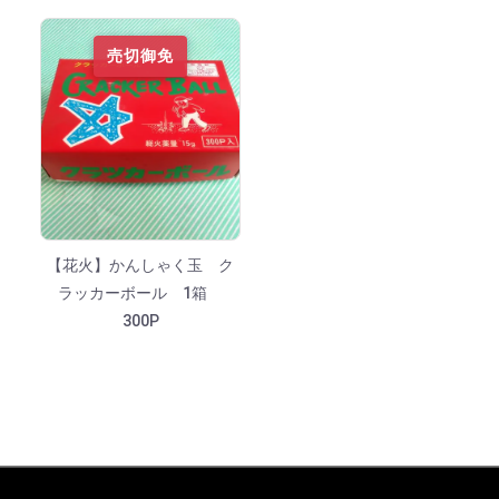
売切御免
【花火】かんしゃく玉 ク
ラッカーボール 1箱
300P