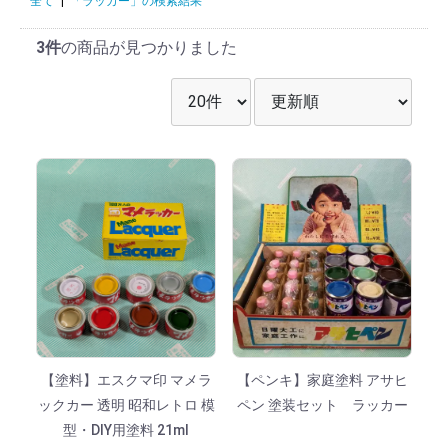
全て
|
「ラッカー」の検索結果
3件
の商品が見つかりました
表示件数を選択
並び順を選択
【塗料】エスクマ印 マメラ
【ペンキ】家庭塗料 アサヒ
ックカー 透明 昭和レトロ 模
ペン 塗装セット ラッカー
型・DIY用塗料 21ml