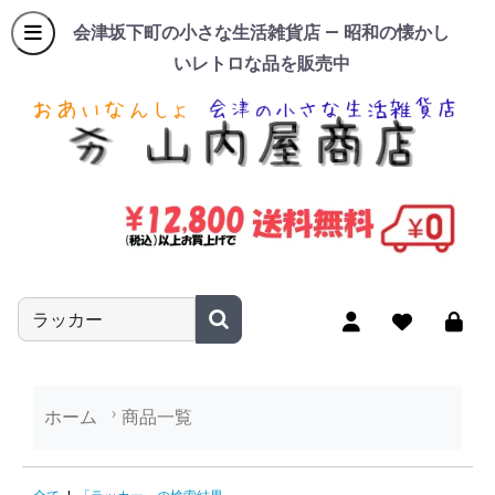
会津坂下町の小さな生活雑貨店 — 昭和の懐かし
いレトロな品を販売中
商品名やキーワードを入力
ホーム
商品一覧
「ラッカー」の検索結果