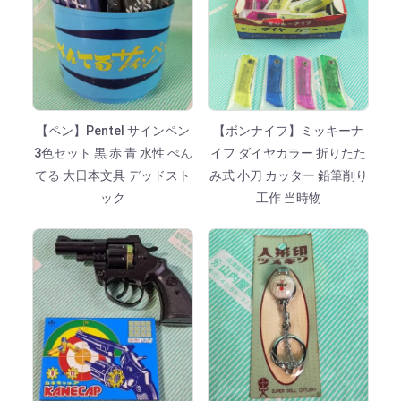
【ペン】Pentel サインペン
【ボンナイフ】ミッキーナ
3色セット 黒 赤 青 水性 ぺん
イフ ダイヤカラー 折りたた
てる 大日本文具 デッドスト
み式 小刀 カッター 鉛筆削り
ック
工作 当時物