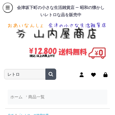
会津坂下町の小さな生活雑貨店 — 昭和の懐かし
いレトロな品を販売中
商品名やキーワードを入力
ホーム
商品一覧
「レトロ」の検索結果