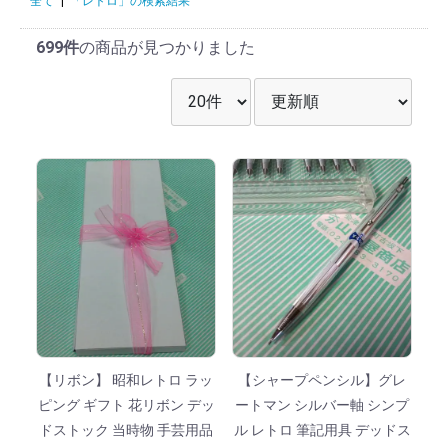
全て
|
「レトロ」の検索結果
699件
の商品が見つかりました
表示件数を選択
並び順を選択
【リボン】 昭和レトロ ラッ
【シャープペンシル】グレ
ピング ギフト 花リボン デッ
ートマン シルバー軸 シンプ
ドストック 当時物 手芸用品
ル レトロ 筆記用具 デッドス