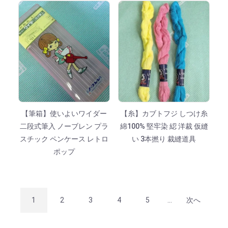
【筆箱】使いよいワイダー
【糸】カブトフジ しつけ糸
二段式筆入 ノーブレン プラ
綿100% 堅牢染 綛 洋裁 仮縫
スチック ペンケース レトロ
い 3本撚り 裁縫道具
ポップ
1
2
3
4
5
...
次へ