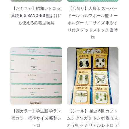
【おもちゃ】昭和レトロ 火
【爪切り】人形印 スーパー
薬銃 BIG BANG-R3 熊よけに
ドール ゴルフボール型 キー
も使える鉄砲型玩具
ホルダー ミニサイズ 爪やす
り付き デッドストック 当時
物
【襟カラー】学生服 学ラン
【シール】 昆虫 6種 カブト
襟カラー 標準サイズ 昭和レ
ムシ クワガタ トンボ 蝶 てん
トロ
とう虫 セミ リアル レトロ デ