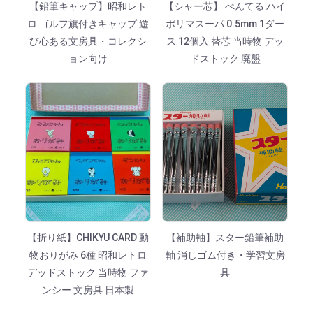
【鉛筆キャップ】昭和レト
【シャー芯】 ぺんてる ハイ
ロ ゴルフ旗付きキャップ 遊
ポリマスーパ 0.5mm 1ダー
び心ある文房具・コレクシ
ス 12個入 替芯 当時物 デッ
ョン向け
ドストック 廃盤
【折り紙】CHIKYU CARD 動
【補助軸】スター鉛筆補助
物おりがみ 6種 昭和レトロ
軸 消しゴム付き・学習文房
デッドストック 当時物 ファ
具
ンシー 文房具 日本製