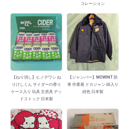
コレーション
【ねり消し】ヒノデワシ ね
【ジャンパー】MOWINT 防
りけしくん サイダーの香り
寒 作業着 ドカジャン 綿入り
ケース入り 玩具 文房具 デッ
紺色 日本製
ドストック 日本製