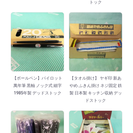
トック
【ボールペン】パイロット
【タオル掛け】 ヤギ印 新あ
萬年筆 黒軸 ノック式 細字
やめ ふきん掛け ネジ固定 鉄
1985年製 デッドストック
製 日本製 キッチン収納 デッ
ドストック