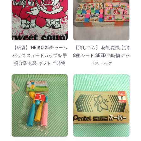
【紙袋】 HEIKO 25チャーム
【消しゴム】 花瓶 昆虫 字消
バック スィートカップル 手
8種 シード SEED 当時物 デッ
提げ袋 包装 ギフト 当時物
ドストック