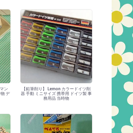
トマン
【鉛筆削り】 Lemon カラードイツ削
時物 デ
器 手動 ミニサイズ 携帯用 ドイツ製 事
務用品 当時物