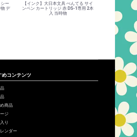
 シー
【インク】大日本文具 ぺんてる サイ
物 デ
ンペン カートリッジ 赤 DS-1専用 2本
入 当時物
すめコンテンツ
品
品
め商品
ージ
入り
レンダー