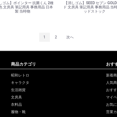
しゴム】ポインター 抗菌くん 2種
【消しゴム】SEED セブン GOLD
2色 文房具 筆記用具 事務用品 日本
ド 文房具 筆記用具 事務用品 当時
製 当時物
ッドストック
1
2
次へ
商品カテゴリ
おす
昭和レトロ
新着商
キャラクタ
人気商
生活雑貨
おすす
文房具
マイペ
衣料品
お気に
履物・靴
営業カ