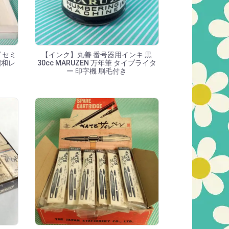
 セミ
【インク】丸善 番号器用インキ 黒
昭和レ
30cc MARUZEN 万年筆 タイプライタ
ー 印字機 刷毛付き