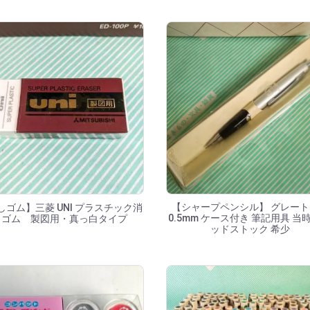
【シャープペンシル】 グレー
しゴム】三菱 UNI プラスチック消
0.5mm ケース付き 筆記用具 当
しゴム 製図用・真っ白タイプ
ッドストック 希少