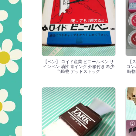
【ペン】 ロイド産業 ビニールペン サ
【ス
インペン 油性 青インク 外箱付き 希少
コン
当時物 デッドストック
時物