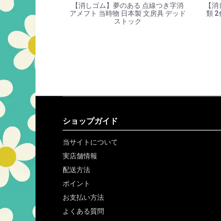
【消しゴム】夢のある 点線つき字消
【消
アメフト 当時物 日本製 文房具 デッド
類 
ストック
ショップガイド
当サイトについて
実店舗情報
配送方法
ポイント
お支払い方法
よくある質問