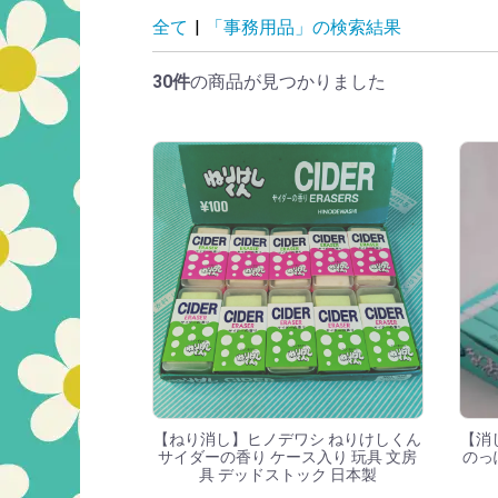
「事務用品」の検
全て
|
「事務用品」の検索結果
30件
の商品が見つかりました
【ねり消し】ヒノデワシ ねりけしくん
【消
サイダーの香り ケース入り 玩具 文房
のっ
具 デッドストック 日本製