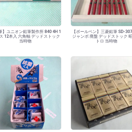
】ユニオン鉛筆製作所 840 4H 1
【ボールペン】三菱鉛筆 SD-307
ス 12本入 六角軸 デッドストック
ジャンボ 廃盤 デッドストック 
当時物
トロ 当時物