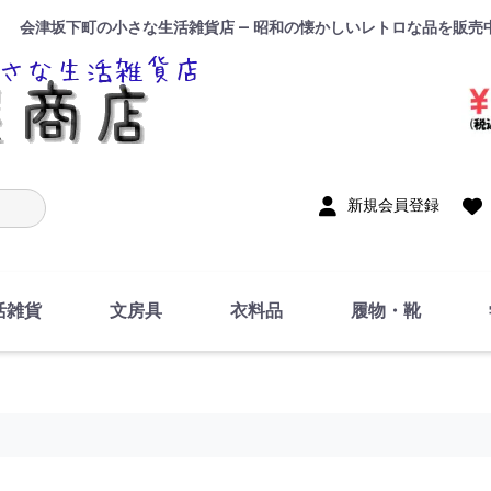
会津坂下町の小さな生活雑貨店 — 昭和の懐かしいレトロな品を販売
入力
新規会員登録
活雑貨
文房具
衣料品
履物・靴
インテリア
DIY・修理・自作
お風呂・トイレ
掃除・洗濯用具
裁縫
調理器具・料理関連
トイレットペーパー・
食器
筆記用具
事務用品
絵画・習字
テープ
玩具・おもちゃ
ノート
洋服
ジャージ・運動着
帽子
下着・手袋・靴下
鞄
アクセサリー・小物
ハンカチ・タオル類
化粧品
寝具
足袋
スリッパ
サンダル
シューズ
ちり紙・ティッシュ