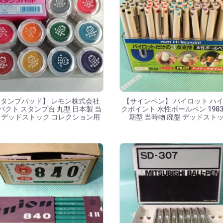
タンプパッド】 レモン株式会社
【サインペン】 パイロット ハ
パクト スタンプ台 丸型 日本製 当
クポイント 水性ボールペン 1983
 デッドストック コレクション用
期型 当時物 廃盤 デッドスト