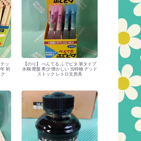
イテッ
【のり】 ぺんてる ふでピタ 筆タイプ
年 初
水糊 廃盤 希少 懐かしい 当時物 デッド
ック
ストック レトロ文房具