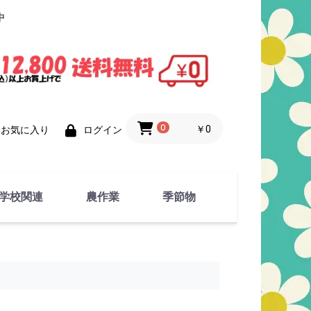
中
0
￥0
お気に入り
ログイン
学校関連
農作業
季節物
衣類
文具
運動用具
金属製品
竹・藁 製品
衣類品
春物
夏物
秋物
冬物