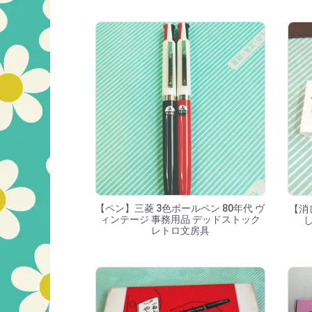
【ペン】三菱 3色ボールペン 80年代 ヴ
【消
ィンテージ 事務用品 デッドストック
レトロ文房具