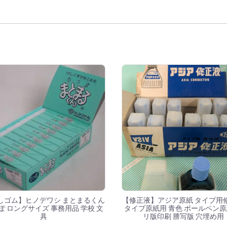
索結果
しゴム】ヒノデワシ まとまるくん
【修正液】アジア原紙 タイプ用
ぽ ロングサイズ 事務用品 学校 文
タイプ原紙用 青色 ボールペン原
具
リ版印刷 謄写版 穴埋め用