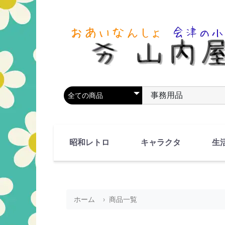
商品カテゴリを選択
商品名やキーワードを
昭和レトロ
キャラクタ
生
90's(平成2-11年)
80's(昭和55-64年)
70's(昭和45-54年)
60's(昭和35-44年)
50's(昭和25-34年)
40's(昭和15-24年)
30's(昭和5-14年)
漫画・アニメ
人物・動物
ホーム
商品一覧