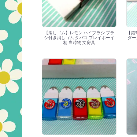
【消しゴム】レモン ハイブラシ ブラ
【鉛筆
シ付き消しゴム タバコ プレイボーイ
ダー
柄 当時物 文房具