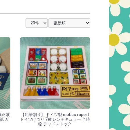
表示件数を選択
並び順を選択
修正液
【鉛筆削り】 ドイツ製 mobus rupert
紙 ガ
ドイツけづり 7種 レンチキュラー 当時
物 デッドストック