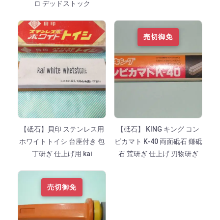
ロ デッドストック
売切御免
【砥石】貝印 ステンレス用
【砥石】 KING キング コン
ホワイトトイシ 台座付き 包
ビカマト K-40 両面砥石 鎌砥
丁研ぎ 仕上げ用 kai
石 荒研ぎ 仕上げ 刃物研ぎ
売切御免