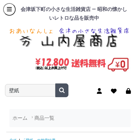
会津坂下町の小さな生活雑貨店 — 昭和の懐かし
いレトロな品を販売中
商品名やキーワードを入力
ホーム
商品一覧
「壁紙」の検索結果