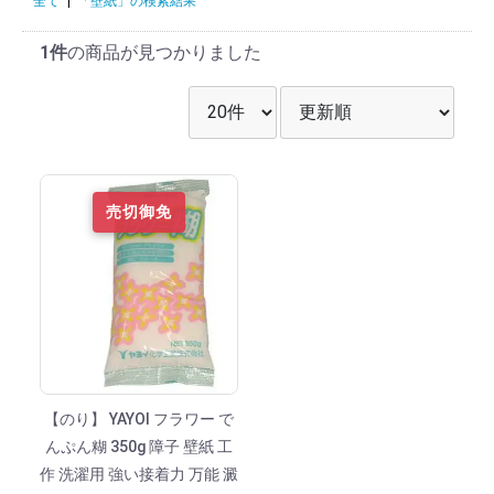
全て
|
「壁紙」の検索結果
1件
の商品が見つかりました
表示件数を選択
並び順を選択
売切御免
【のり】 YAYOI フラワー で
んぷん糊 350g 障子 壁紙 工
作 洗濯用 強い接着力 万能 澱