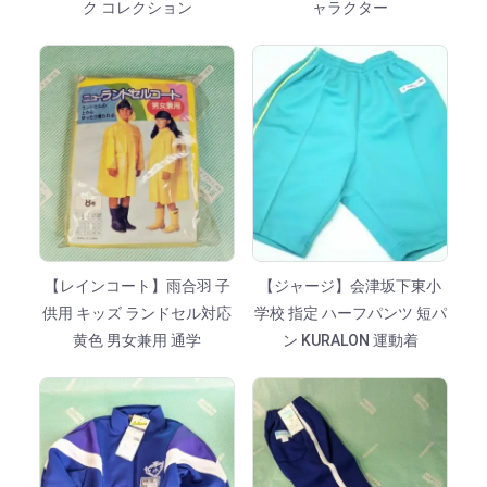
ク コレクション
ャラクター
【レインコート】雨合羽 子
【ジャージ】会津坂下東小
供用 キッズ ランドセル対応
学校 指定 ハーフパンツ 短パ
黄色 男女兼用 通学
ン KURALON 運動着