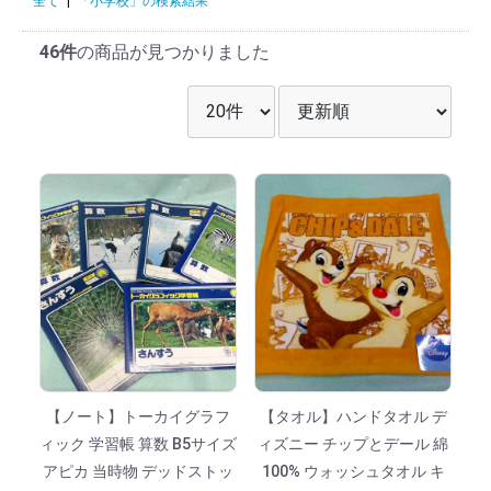
全て
|
「小学校」の検索結果
46件
の商品が見つかりました
表示件数を選択
並び順を選択
【ノート】トーカイグラフ
【タオル】ハンドタオル デ
ィック 学習帳 算数 B5サイズ
ィズニー チップとデール 綿
アピカ 当時物 デッドストッ
100% ウォッシュタオル キ