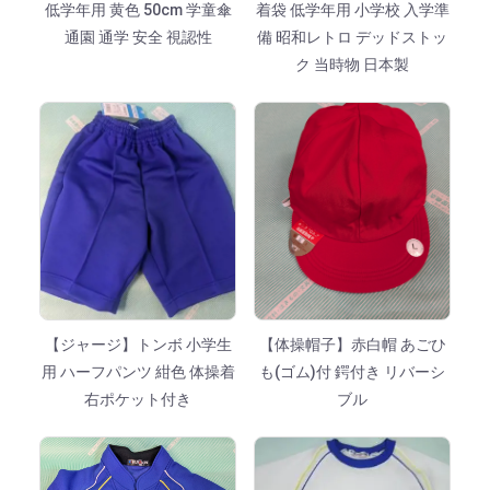
低学年用 黄色 50cm 学童傘
着袋 低学年用 小学校 入学準
通園 通学 安全 視認性
備 昭和レトロ デッドストッ
ク 当時物 日本製
【ジャージ】トンボ 小学生
【体操帽子】赤白帽 あごひ
用 ハーフパンツ 紺色 体操着
も(ゴム)付 鍔付き リバーシ
右ポケット付き
ブル