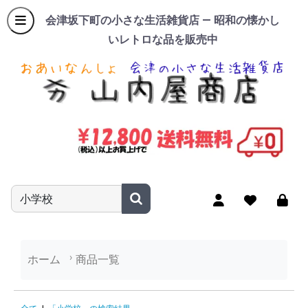
会津坂下町の小さな生活雑貨店 — 昭和の懐かし
いレトロな品を販売中
商品名やキーワードを入力
ホーム
商品一覧
「小学校」の検索結果