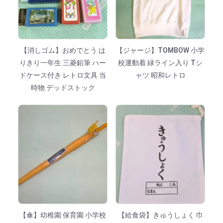
【消しゴム】おめでとう は
【ジャージ】TOMBOW 小学
りきり一年生 三菱鉛筆 ハー
校運動着 緑ライン入り Tシ
ドケース付き レトロ文具 当
ャツ 昭和レトロ
時物 デッドストック
【傘】幼稚園 保育園 小学校
【給食袋】きゅうしょく 巾