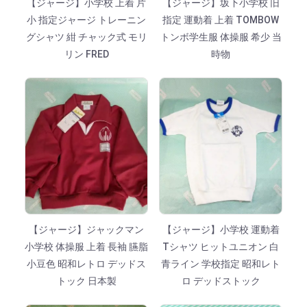
【ジャージ】小学校 上着 片
【ジャージ】坂下小学校 旧
小 指定ジャージ トレーニン
指定 運動着 上着 TOMBOW
グシャツ 紺 チャック式 モリ
トンボ学生服 体操服 希少 当
リン FRED
時物
【ジャージ】ジャックマン
【ジャージ】小学校 運動着
小学校 体操服 上着 長袖 臙脂
Tシャツ ヒットユニオン 白
小豆色 昭和レトロ デッドス
青ライン 学校指定 昭和レト
トック 日本製
ロ デッドストック