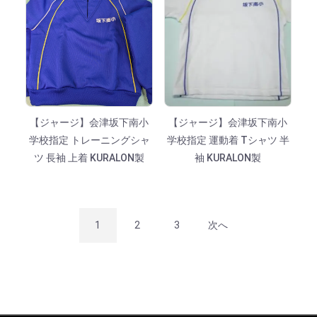
【ジャージ】会津坂下南小
【ジャージ】会津坂下南小
学校指定 トレーニングシャ
学校指定 運動着 Tシャツ 半
ツ 長袖 上着 KURALON製
袖 KURALON製
1
2
3
次へ