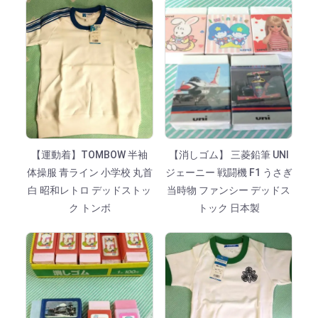
【運動着】TOMBOW 半袖
【消しゴム】 三菱鉛筆 UNI
体操服 青ライン 小学校 丸首
ジェーニー 戦闘機 F1 うさぎ
白 昭和レトロ デッドストッ
当時物 ファンシー デッドス
ク トンボ
トック 日本製