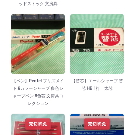
ッドストック 文房具
【ペン】Pentel プリズメイ
【替芯】エールシャープ 替
ト 8カラーシャープ 多色シ
芯 HB 1打 太芯
ャープペン 8色芯 文房具コ
レクション
売切御免
売切御免