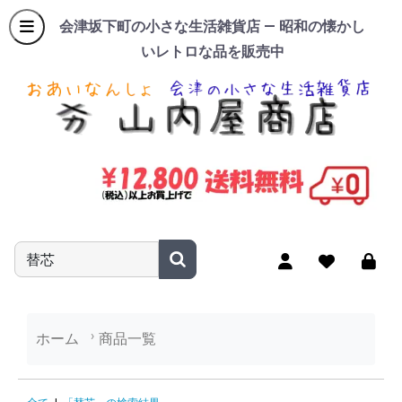
会津坂下町の小さな生活雑貨店 — 昭和の懐かし
いレトロな品を販売中
商品名やキーワードを入力
ホーム
商品一覧
「替芯」の検索結果