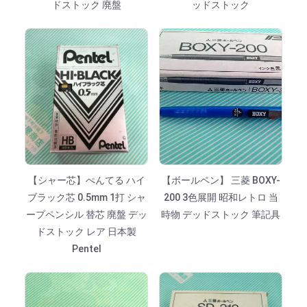
ドストック 廃盤
ッドストック
【シャー芯】ぺんてる ハイ
【ボールペン】 三菱 BOXY-
ブラック芯 0.5mm 1打 シャ
200 3色展開 昭和レトロ 当
ープペンシル 替芯 廃盤 デッ
時物 デッドストック 筆記具
ドストック レア 日本製
Pentel