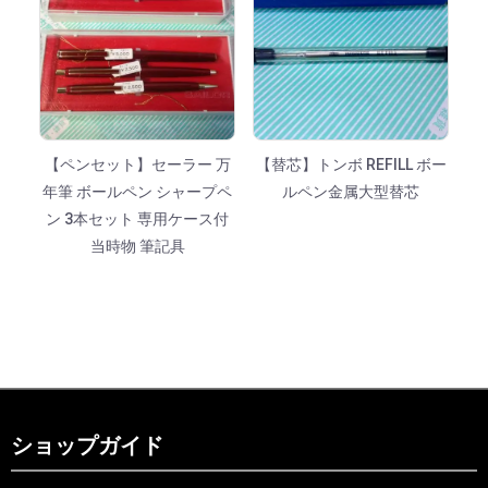
【ペンセット】セーラー 万
【替芯】トンボ REFILL ボー
年筆 ボールペン シャープペ
ルペン金属大型替芯
ン 3本セット 専用ケース付
当時物 筆記具
ショップガイド