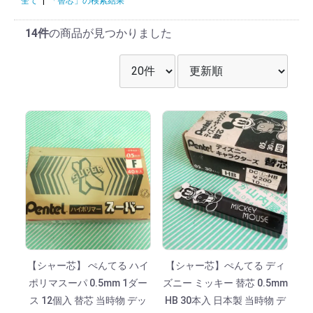
全て
|
「替芯」の検索結果
14件
の商品が見つかりました
表示件数を選択
並び順を選択
【シャー芯】 ぺんてる ハイ
【シャー芯】ぺんてる ディ
ポリマスーパ 0.5mm 1ダー
ズニー ミッキー 替芯 0.5mm
ス 12個入 替芯 当時物 デッ
HB 30本入 日本製 当時物 デ