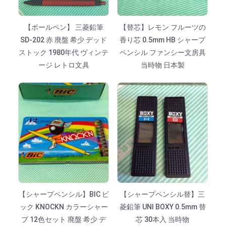
【ボールペン】 三菱鉛筆
【替芯】レモン フルーツの
SD-202 赤 廃盤 希少 デッド
香り芯 0.5mm HB シャープ
ストック 1980年代 ヴィンテ
ペンシル ファンシー文房具
ージ レトロ文具
当時物 日本製
【シャープペンシル】BIC ビ
【シャープペンシル替】三
ック KNOCKN カラーシャー
菱鉛筆 UNI BOXY 0.5mm 替
プ 12色セット 廃盤 希少 デ
芯 30本入 当時物