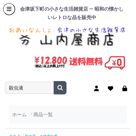
会津坂下町の小さな生活雑貨店 — 昭和の懐かし
いレトロな品を販売中
商品名やキーワードを入力
ホーム
商品一覧
「殺虫液」の検索結果