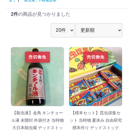
全て
|
「殺虫液」の検索結果
2件
の商品が見つかりました
表示件数を選択
並び順を選択
売切御免
売切御免
【殺虫液】金鳥 キンチョー
【標本セット】昆虫採集セ
ル液 未開封 外袋付き 当時物
ット 当時物 夏休み 自由研究
大日本除虫菊 デッドストッ
標本作り デッドストック