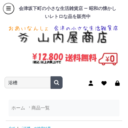
会津坂下町の小さな生活雑貨店 — 昭和の懐かし
いレトロな品を販売中
商品名やキーワードを入力
ホーム
商品一覧
「浴槽」の検索結果