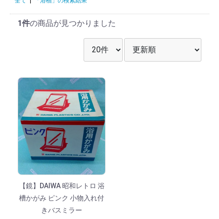
全て
|
「浴槽」の検索結果
1件
の商品が見つかりました
表示件数を選択
並び順を選択
【鏡】DAIWA 昭和レトロ 浴
槽かがみ ピンク 小物入れ付
きバスミラー