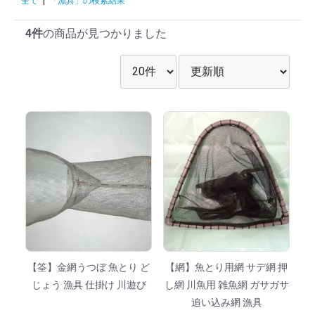
全て
|
「漁具」の検索結果
4件
の商品が見つかりました
表示件数を選択
並び順を選択
【筌】金網うつぼ 魚とり ど
【網】魚とり用網 サデ網 押
じょう 漁具 仕掛け 川遊び
し網 川魚用 雑魚網 ガサガサ
追い込み網 漁具