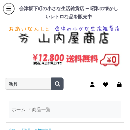
会津坂下町の小さな生活雑貨店 — 昭和の懐かし
いレトロな品を販売中
商品名やキーワードを入力
ホーム
商品一覧
「漁具」の検索結果