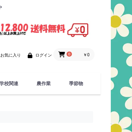
中
0
￥0
お気に入り
ログイン
学校関連
農作業
季節物
衣類
文具
運動用具
金属製品
竹・藁 製品
衣類品
春物
夏物
秋物
冬物