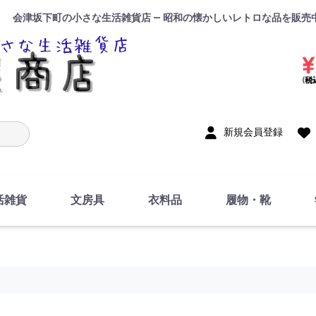
会津坂下町の小さな生活雑貨店 — 昭和の懐かしいレトロな品を販売
入力
新規会員登録
活雑貨
文房具
衣料品
履物・靴
インテリア
DIY・修理・自作
お風呂・トイレ
掃除・洗濯用具
裁縫
調理器具・料理関連
トイレットペーパー・
食器
筆記用具
事務用品
絵画・習字
テープ
玩具・おもちゃ
ノート
洋服
ジャージ・運動着
帽子
下着・手袋・靴下
鞄
アクセサリー・小物
ハンカチ・タオル類
化粧品
寝具
足袋
スリッパ
サンダル
シューズ
ちり紙・ティッシュ