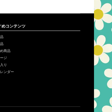
すめコンテンツ
品
品
め商品
ージ
入り
レンダー