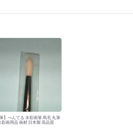
果
筆】ぺんてる 水彩画筆 馬毛 丸筆
水彩画用品 画材 日本製 高品質