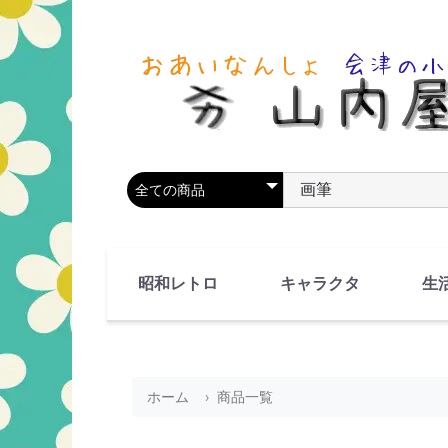
商品カテゴリを選択
商品名やキーワードを
昭和レトロ
キャラクタ
生
90's(平成2-11年)
80's(昭和55-64年)
70's(昭和45-54年)
60's(昭和35-44年)
50's(昭和25-34年)
40's(昭和15-24年)
30's(昭和5-14年)
漫画・アニメ
人物・動物
ホーム
商品一覧