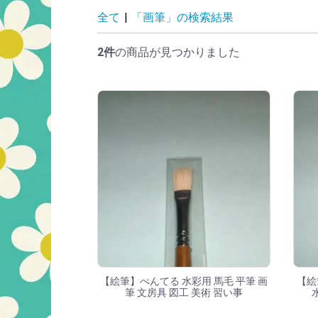
「画筆」の検索結
全て
|
「画筆」の検索結果
2件
の商品が見つかりました
【絵筆】ぺんてる 水彩用 馬毛 平筆 画
【絵
筆 文房具 図工 美術 習い事