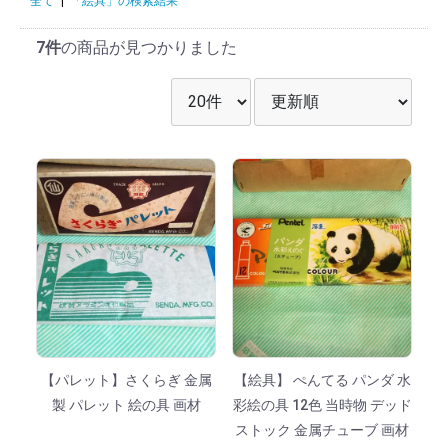
全て
|
「絵具」の検索結果
7件
の商品が見つかりました
表示件数を選択
並び順を選択
【パレット】さくらぎ 金属
【絵具】 ぺんてる パンダ 水
製 パレット 絵の具 画材
彩絵の具 12色 当時物 デッド
ストック 金属チューブ 画材