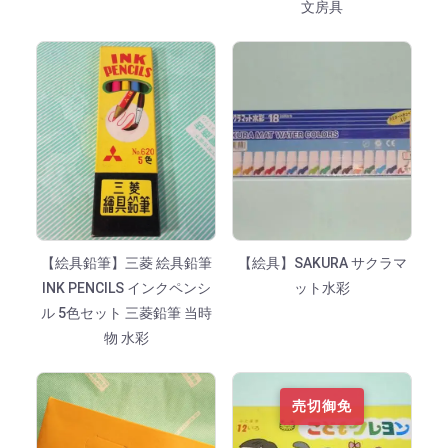
文房具
【絵具鉛筆】三菱 絵具鉛筆
【絵具】SAKURA サクラマ
INK PENCILS インクペンシ
ット水彩
ル 5色セット 三菱鉛筆 当時
物 水彩
売切御免