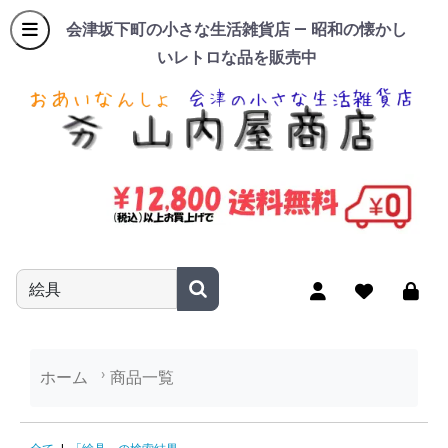
会津坂下町の小さな生活雑貨店 — 昭和の懐かし
いレトロな品を販売中
商品名やキーワードを入力
ホーム
商品一覧
「絵具」の検索結果