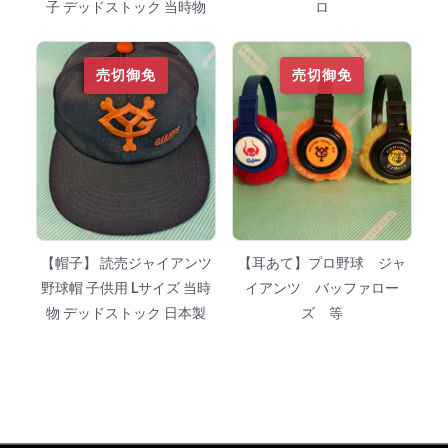
子 デッドストック 当時物
ロ
売切御免
売切御免
【帽子】 読売ジャイアンツ
【耳あて】プロ野球 ジャ
野球帽 子供用 Lサイズ 当時
イアンツ バッファロー
物 デッドストック 日本製
ズ 等