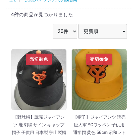
全て
|
「読売ジャイアンツ」の検索結果
4件
の商品が見つかりました
表示件数を選択
並び順を選択
売切御免
売切御免
【野球帽】読売ジャイアン
【帽子】ジャイアンツ 読売
ツ 鹿 刺繍 サイン キャップ
巨人軍 YGワッペン 子供用
帽子 子供用 日本製 宇山製帽
通学帽 黄色 56cm 昭和レト