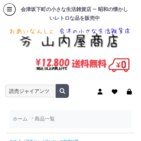
会津坂下町の小さな生活雑貨店 — 昭和の懐かし
いレトロな品を販売中
商品名やキーワードを入力
ホーム
商品一覧
「読売ジャイアンツ」の検索結果