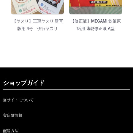
【ヤスリ】王冠ヤスリ 謄写
【修正液】MEGAMI 鉄筆原
版用 4号 併行ヤスリ
紙用 速乾修正液 A型
ショップガイド
当サイトについて
実店舗情報
配送方法