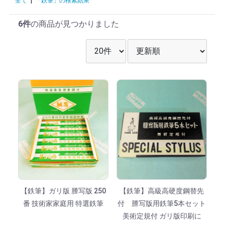
全て
|
「鉄筆」の検索結果
6件
の商品が見つかりました
表示件数を選択
並び順を選択
【鉄筆】ガリ版 謄写版 250
【鉄筆】高級高硬度鋼替先
番 技術家家庭用 特選鉄筆
付 謄写版用鉄筆5本セット
美術定規付 ガリ版印刷に