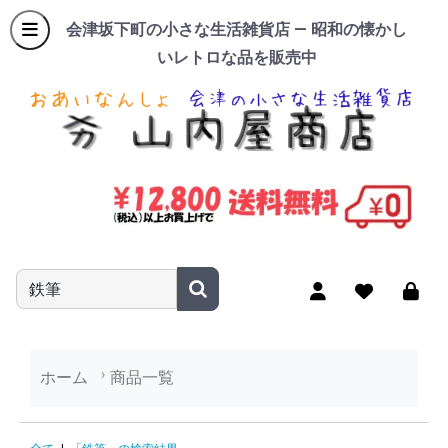
会津坂下町の小さな生活雑貨店 — 昭和の懐かし
いレトロな品を販売中
商品名やキーワードを入力
ホーム
商品一覧
「鉄筆」の検索結果