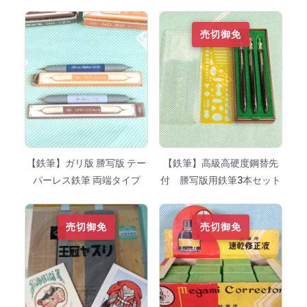
売切御免
【鉄筆】ガリ版 謄写版 テー
【鉄筆】高級高硬度鋼替先
パーレス鉄筆 両端タイプ
付 謄写版用鉄筆3本セット
売切御免
売切御免