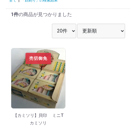
全て
|
「顔剃り」の検索結果
1件
の商品が見つかりました
表示件数を選択
並び順を選択
売切御免
【カミソリ】貝印 ミニT
カミソリ