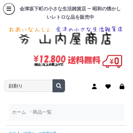
会津坂下町の小さな生活雑貨店 — 昭和の懐かし
いレトロな品を販売中
商品名やキーワードを入力
ホーム
商品一覧
「顔剃り」の検索結果