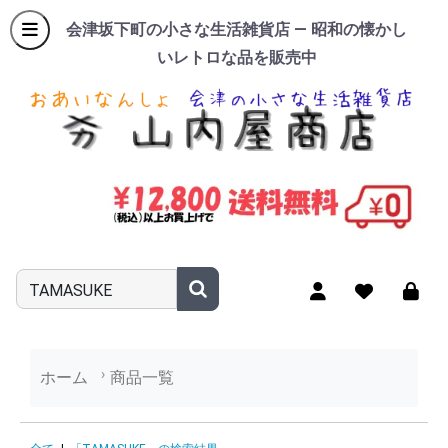
会津坂下町の小さな生活雑貨店 — 昭和の懐かし
いレトロな品を販売中
商品名やキーワードを入力
ホーム
商品一覧
「TAMASUKE」の検索結果