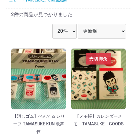
全て
|
「TAMASUKE」の検索結果
2件
の商品が見つかりました
表示件数を選択
並び順を選択
売切御免
【消しゴム】ぺんてる レリ
【メモ帳】カレンダーメ
ーフ TAMASUKE KUN 歌舞
モ TAMASUKE GOODS
伎