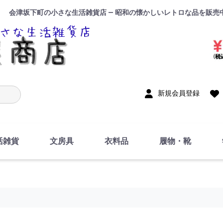
会津坂下町の小さな生活雑貨店 — 昭和の懐かしいレトロな品を販売
入力
新規会員登録
活雑貨
文房具
衣料品
履物・靴
インテリア
DIY・修理・自作
お風呂・トイレ
掃除・洗濯用具
裁縫
調理器具・料理関連
トイレットペーパー・
食器
筆記用具
事務用品
絵画・習字
テープ
玩具・おもちゃ
ノート
洋服
ジャージ・運動着
帽子
下着・手袋・靴下
鞄
アクセサリー・小物
ハンカチ・タオル類
化粧品
寝具
足袋
スリッパ
サンダル
シューズ
ちり紙・ティッシュ