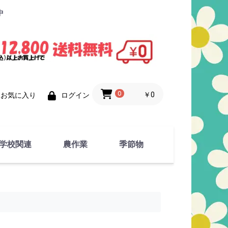
中
0
￥0
お気に入り
ログイン
学校関連
農作業
季節物
衣類
文具
運動用具
金属製品
竹・藁 製品
衣類品
春物
夏物
秋物
冬物