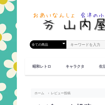
商品カテゴリを選択
商品名やキーワードを
昭和レトロ
キャラクタ
生
90's(平成2-11年)
80's(昭和55-64年)
70's(昭和45-54年)
60's(昭和35-44年)
50's(昭和25-34年)
40's(昭和15-24年)
30's(昭和5-14年)
漫画・アニメ
人物・動物
ホーム
レビュー投稿