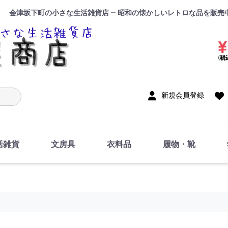
会津坂下町の小さな生活雑貨店 — 昭和の懐かしいレトロな品を販売
入力
新規会員登録
活雑貨
文房具
衣料品
履物・靴
インテリア
DIY・修理・自作
お風呂・トイレ
掃除・洗濯用具
裁縫
調理器具・料理関連
トイレットペーパー・
食器
筆記用具
事務用品
絵画・習字
テープ
玩具・おもちゃ
ノート
洋服
ジャージ・運動着
帽子
下着・手袋・靴下
鞄
アクセサリー・小物
ハンカチ・タオル類
化粧品
寝具
足袋
スリッパ
サンダル
シューズ
ちり紙・ティッシュ