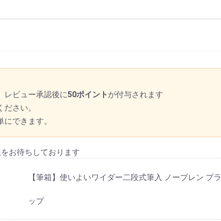
、レビュー承認後に
50ポイント
が付与されます
ください。
単にできます。
想をお待ちしております
【筆箱】使いよいワイダー二段式筆入 ノーブレン プラ
ップ