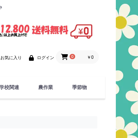
中
0
￥0
お気に入り
ログイン
学校関連
農作業
季節物
衣類
文具
運動用具
金属製品
竹・藁 製品
衣類品
春物
夏物
秋物
冬物