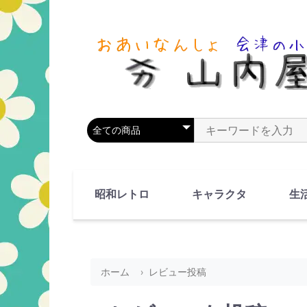
商品カテゴリを選択
商品名やキーワードを
昭和レトロ
キャラクタ
生
90's(平成2-11年)
80's(昭和55-64年)
70's(昭和45-54年)
60's(昭和35-44年)
50's(昭和25-34年)
40's(昭和15-24年)
30's(昭和5-14年)
漫画・アニメ
人物・動物
ホーム
レビュー投稿